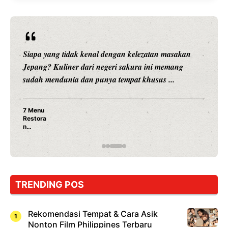
Siapa yang tidak kenal dengan kelezatan masakan
Jepang? Kuliner dari negeri sakura ini memang
sudah mendunia dan punya tempat khusus ...
7 Menu
Restora
n
Jepang
yang
Wajib
Dicoba,
Bukan
Cuma
TRENDING POS
Sushi!
Rekomendasi Tempat & Cara Asik
Nonton Film Philippines Terbaru