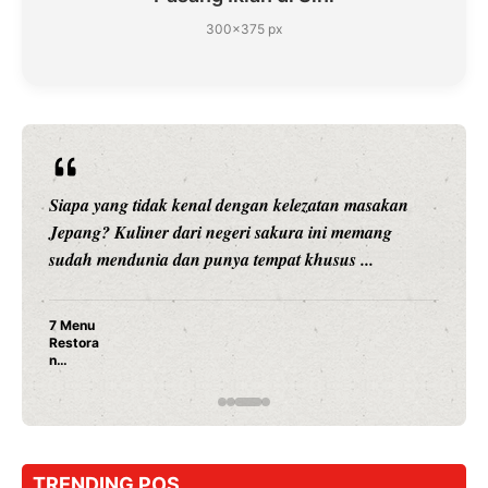
300×375 px
Siapa yang tidak kenal dengan kelezatan masakan
Jepang? Kuliner dari negeri sakura ini memang
sudah mendunia dan punya tempat khusus ...
7 Menu
Restora
n
Jepang
yang
Wajib
Dicoba,
Bukan
Cuma
TRENDING POS
Sushi!