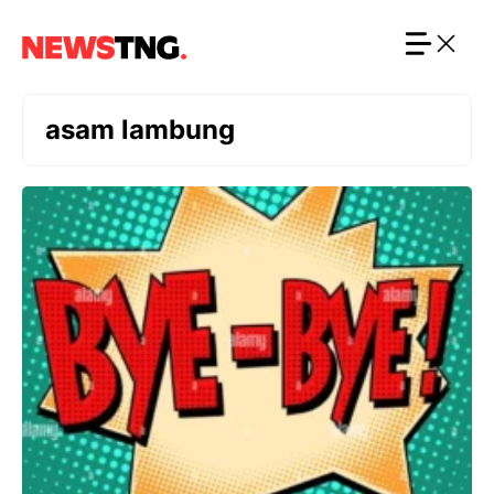
Langsung
ke
isi
asam lambung