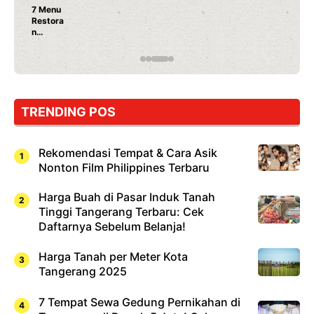
7 Menu
Restora
n
Jepang
yang
Wajib
Dicoba,
Bukan
Cuma
TRENDING POS
Sushi!
Rekomendasi Tempat & Cara Asik
Nonton Film Philippines Terbaru
Harga Buah di Pasar Induk Tanah
Tinggi Tangerang Terbaru: Cek
Daftarnya Sebelum Belanja!
Harga Tanah per Meter Kota
Tangerang 2025
7 Tempat Sewa Gedung Pernikahan di