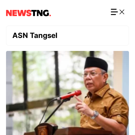
Langsung
ke
isi
ASN Tangsel