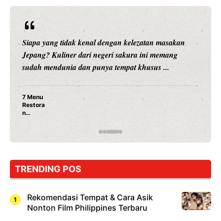
Siapa yang tidak kenal dengan kelezatan masakan
Jepang? Kuliner dari negeri sakura ini memang
sudah mendunia dan punya tempat khusus ...
7 Menu
Restora
n
Jepang
yang
Wajib
Dicoba,
Bukan
Cuma
TRENDING POS
Sushi!
Rekomendasi Tempat & Cara Asik
Nonton Film Philippines Terbaru