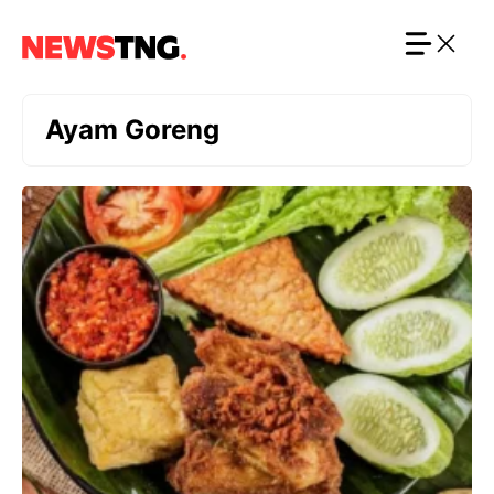
Langsung
ke
isi
Ayam Goreng