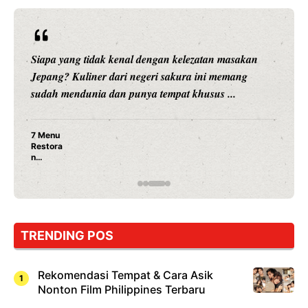
Siapa yang tidak kenal dengan kelezatan masakan
Jepang? Kuliner dari negeri sakura ini memang
sudah mendunia dan punya tempat khusus ...
7 Menu
Restora
n
Jepang
yang
Wajib
Dicoba,
Bukan
Cuma
TRENDING POS
Sushi!
Rekomendasi Tempat & Cara Asik
Nonton Film Philippines Terbaru