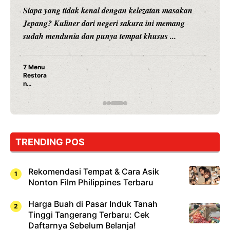
Siapa yang tidak kenal dengan kelezatan masakan
Jepang? Kuliner dari negeri sakura ini memang
sudah mendunia dan punya tempat khusus ...
7 Menu
Restora
n
Jepang
yang
Wajib
Dicoba,
Bukan
Cuma
TRENDING POS
Sushi!
Rekomendasi Tempat & Cara Asik
Nonton Film Philippines Terbaru
Harga Buah di Pasar Induk Tanah
Tinggi Tangerang Terbaru: Cek
Daftarnya Sebelum Belanja!