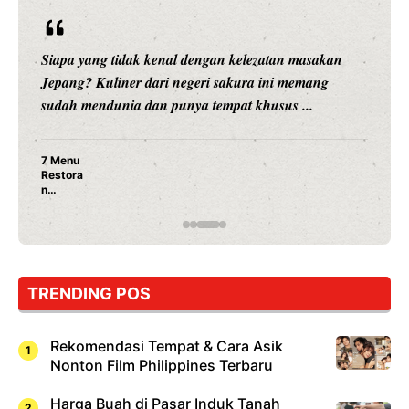
Siapa yang tidak kenal dengan kelezatan masakan
Jepang? Kuliner dari negeri sakura ini memang
sudah mendunia dan punya tempat khusus ...
7 Menu
Restora
n
Jepang
yang
Wajib
Dicoba,
Bukan
Cuma
TRENDING POS
Sushi!
Rekomendasi Tempat & Cara Asik
Nonton Film Philippines Terbaru
Harga Buah di Pasar Induk Tanah