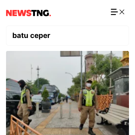
Langsung
ke
isi
batu ceper