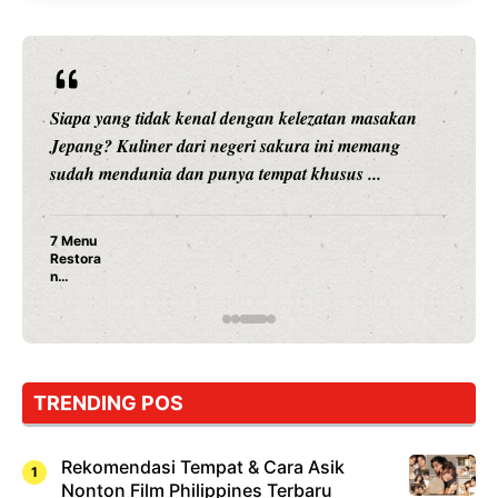
Siapa yang tidak kenal dengan kelezatan masakan
Jepang? Kuliner dari negeri sakura ini memang
sudah mendunia dan punya tempat khusus ...
7 Menu
Restora
n
Jepang
yang
Wajib
Dicoba,
Bukan
Cuma
TRENDING POS
Sushi!
Rekomendasi Tempat & Cara Asik
Nonton Film Philippines Terbaru