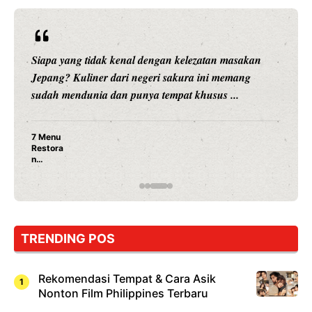
Siapa yang tidak kenal dengan kelezatan masakan
Jepang? Kuliner dari negeri sakura ini memang
sudah mendunia dan punya tempat khusus ...
7 Menu
Restora
n
Jepang
yang
Wajib
Dicoba,
Bukan
Cuma
TRENDING POS
Sushi!
Rekomendasi Tempat & Cara Asik
Nonton Film Philippines Terbaru