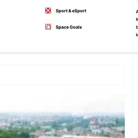
Sport & eSport
A
K
Space Goals
b