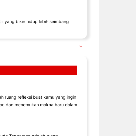
il yang bikin hidup lebih seimbang
lah ruang refleksi buat kamu yang ingin
jar, dan menemukan makna baru dalam
uda Tangerang adalah ruang