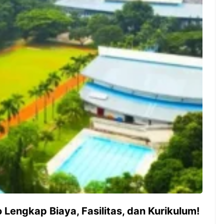
ambut pergantian
Pernah gak sih kamu mulai
oran all you can
ngerjain sesuatu cuma buat iseng-
 You Can Eat
iseng, eh ternyata malah jadi
adirkan
peluang bisnis yang
l ...
menguntungkan? Nah, itulah ...
 2026, Kakkoii
Dari Iseng Jadi Cuan: Kisah
 Hadirkan Pesta All
TUM_ATUL yang Ubah
 Eat Mulai Rp
Hampers Jadi Bisnis Kece
0
 Lengkap Biaya, Fasilitas, dan Kurikulum!