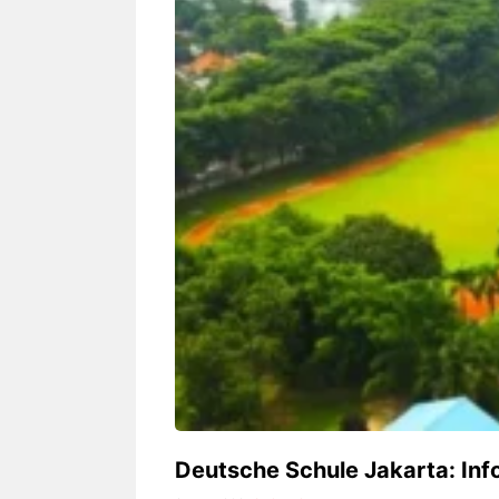
Siapa sangka, dua nama besar di
Bandung – Meny
dunia hiburan, Nunung Srimulat
tahun 2026, rest
dan Vicky Prasetyo, kini merambah
eat Kakkoii All
dunia kuliner dengan membuka
Bandung mengh
restoran ...
penawaran spesia
Nunung Srimulat & Vicky
Sambut
Prasetyo Buka Restoran
Bandung
Ayam Panggang! Cuma Rp
You Can
15 Ribu, Resep Rahasia
145.00
Mami Bikin Nagih!
Deutsche Schule Jakarta: Info