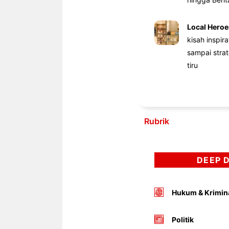
Local Heroe
kisah inspir
sampai stra
tiru
Rubrik
DEEP 
Hukum & Krimin
Politik