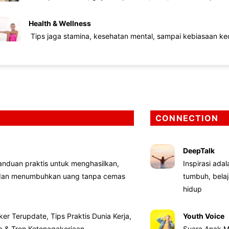
Health & Wellness
Tips jaga stamina, kesehatan mental, sampai kebiasaan kec
CONNECTION
DeepTalk
nduan praktis untuk menghasilkan,
Inspirasi ada
 dan menumbuhkan uang tanpa cemas
tumbuh, bela
hidup
ker Terupdate, Tips Praktis Dunia Kerja,
Youth Voice
ta & Tren Ketenagakerjaan
Suara Anak M