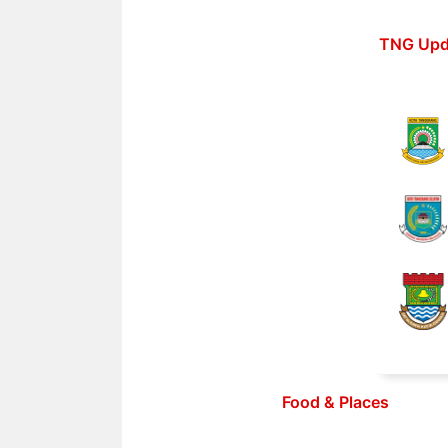
Langsung
ke
TNG Upd
isi
Food & Places