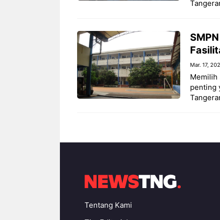
Tangeran
SMPN 
Fasili
Mar. 17, 20
Memilih 
penting
Tangeran
Tentang Kami