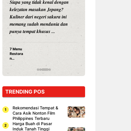
Siapa yang tidak kenal dengan
Siapa sangka, dua
kelezatan masakan Jepang?
dunia hiburan, N
Kuliner dari negeri sakura ini
dan Vicky Praset
memang sudah mendunia dan
dunia kuliner de
punya tempat khusus ...
restoran ...
7 Menu
Nunung S
Restora
Prasetyo
n
Ayam Pa
Jepang
15 Ribu,
yang
Mami Bik
Wajib
Dicoba,
Bukan
Cuma
TRENDING POS
Sushi!
Rekomendasi Tempat &
Cara Asik Nonton Film
Philippines Terbaru
Harga Buah di Pasar
Induk Tanah Tinggi