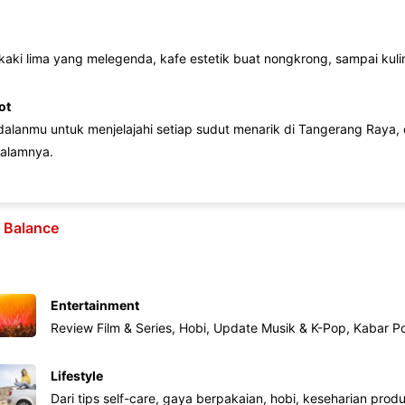
 kaki lima yang melegenda, kafe estetik buat nongkrong, sampai kuline
ot
lanmu untuk menjelajahi setiap sudut menarik di Tangerang Raya, d
alamnya.
e Balance
Entertainment
Review Film & Series, Hobi, Update Musik & K-Pop, Kabar P
Lifestyle
Dari tips self-care, gaya berpakaian, hobi, keseharian produk