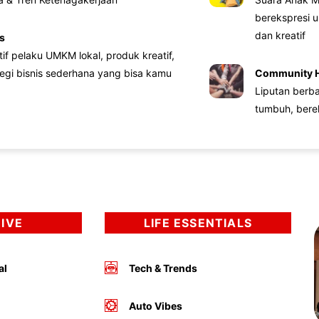
berekspresi u
dan kreatif
s
atif pelaku UMKM lokal, produk kreatif,
tegi bisnis sederhana yang bisa kamu
Community 
Liputan berb
tumbuh, bere
DIVE
LIFE ESSENTIALS
al
Tech & Trends
Auto Vibes