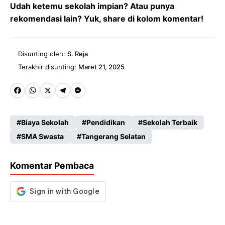
Udah ketemu sekolah impian? Atau punya
rekomendasi lain? Yuk, share di kolom komentar!
Disunting oleh:
S. Reja
Terakhir disunting:
Maret 21, 2025
Fa
W
X
Te
M
ce
ha
le
es
Biaya Sekolah
Pendidikan
Sekolah Terbaik
b
ts
gr
se
SMA Swasta
Tangerang Selatan
o
A
a
n
o
p
m
g
Komentar Pembaca
k
p
er