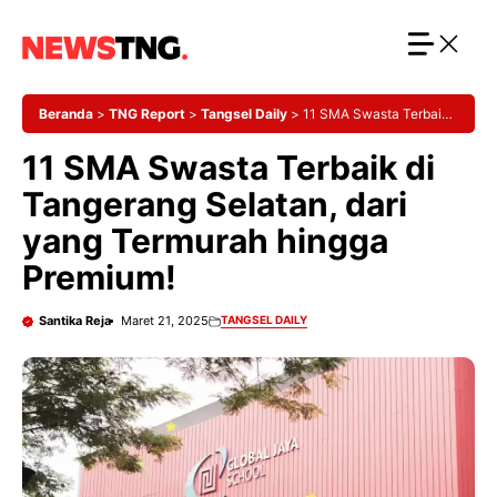
Langsung
ke
isi
Beranda
>
TNG Report
>
Tangsel Daily
>
11 SMA Swasta Terbaik
di Tangerang Selatan, dari yang Termurah hingga Premium!
11 SMA Swasta Terbaik di
Tangerang Selatan, dari
yang Termurah hingga
Premium!
Santika Reja
Maret 21, 2025
TANGSEL DAILY