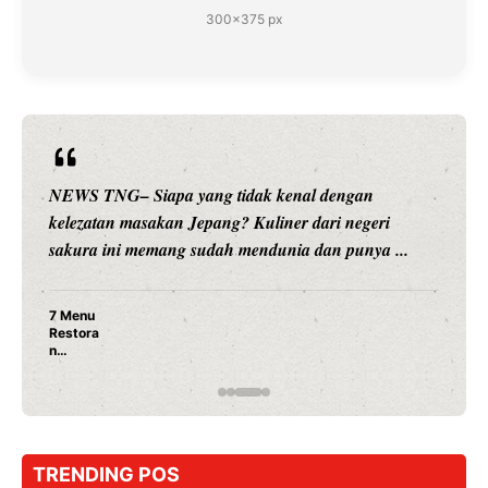
300×375 px
n
NEWS TNG– Siapa sangka, dua nama besar di 
eri
hiburan, Nunung Srimulat dan Vicky Prasetyo, k
ya ...
merambah dunia kuliner dengan ...
Nunung Srimulat & Vicky Prasetyo Buka Re
Ayam Panggang! Cuma Rp 15 Ribu, Resep
Rahasia Mami Bikin Nagih!
TRENDING POS