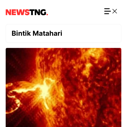
Langsung
ke
isi
Bintik Matahari