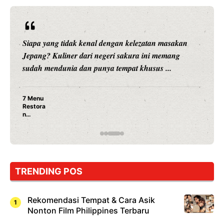
Siapa yang tidak kenal dengan kelezatan masakan
Jepang? Kuliner dari negeri sakura ini memang
sudah mendunia dan punya tempat khusus ...
7 Menu
Restora
n
Jepang
yang
Wajib
Dicoba,
Bukan
Cuma
TRENDING POS
Sushi!
Rekomendasi Tempat & Cara Asik
Nonton Film Philippines Terbaru