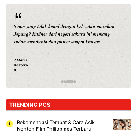
Siapa yang tidak kenal dengan kelezatan masakan
Jepang? Kuliner dari negeri sakura ini memang
sudah mendunia dan punya tempat khusus ...
7 Menu
Restora
n
Jepang
yang
Wajib
Dicoba,
Bukan
Cuma
TRENDING POS
Sushi!
Rekomendasi Tempat & Cara Asik
Nonton Film Philippines Terbaru