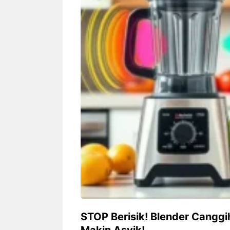
Siapa sangka, dua nama besar di
Bandung – Meny
dunia hiburan, Nunung Srimulat
tahun 2026, rest
dan Vicky Prasetyo, kini merambah
eat Kakkoii All
dunia kuliner dengan membuka
Bandung mengh
restoran ...
penawaran spesia
Nunung Srimulat & Vicky
Sambut
Prasetyo Buka Restoran
Bandung
Ayam Panggang! Cuma Rp
You Can
15 Ribu, Resep Rahasia
145.00
Mami Bikin Nagih!
STOP Berisik! Blender Canggi
Makin Asyik!