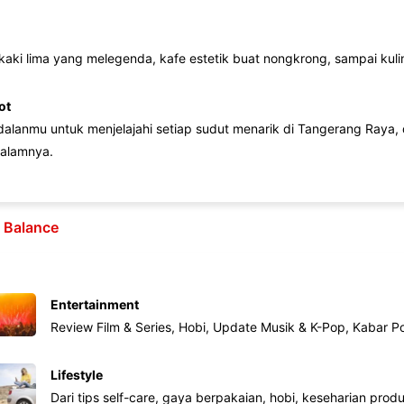
 kaki lima yang melegenda, kafe estetik buat nongkrong, sampai kuline
ot
lanmu untuk menjelajahi setiap sudut menarik di Tangerang Raya, d
alamnya.
e Balance
Entertainment
Review Film & Series, Hobi, Update Musik & K-Pop, Kabar P
Lifestyle
Dari tips self-care, gaya berpakaian, hobi, keseharian produk