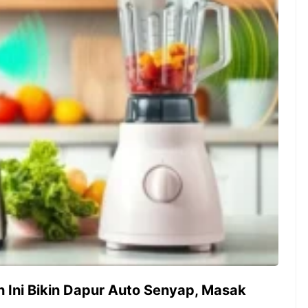
ambut pergantian
Pernah gak sih kamu mulai
oran all you can
ngerjain sesuatu cuma buat iseng-
 You Can Eat
iseng, eh ternyata malah jadi
adirkan
peluang bisnis yang
l ...
menguntungkan? Nah, itulah ...
 2026, Kakkoii
Dari Iseng Jadi Cuan: Kisah
 Hadirkan Pesta All
TUM_ATUL yang Ubah
 Eat Mulai Rp
Hampers Jadi Bisnis Kece
0
h Ini Bikin Dapur Auto Senyap, Masak