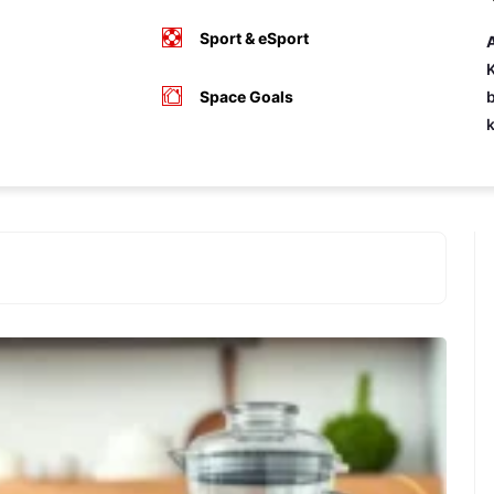
Sport & eSport
A
K
Space Goals
b