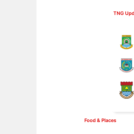
Langsung
ke
TNG Upd
isi
Food & Places