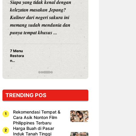
Siapa yang tidak kenal dengan
Siapa sangka, dua
kelezatan masakan Jepang?
dunia hiburan, N
Kuliner dari negeri sakura ini
dan Vicky Praset
memang sudah mendunia dan
dunia kuliner de
punya tempat khusus ...
restoran ...
7 Menu
Nunung S
Restora
Prasetyo
n
Ayam Pa
Jepang
15 Ribu,
yang
Mami Bik
Wajib
Dicoba,
Bukan
Cuma
TRENDING POS
Sushi!
Rekomendasi Tempat &
Cara Asik Nonton Film
Philippines Terbaru
Harga Buah di Pasar
Induk Tanah Tinggi