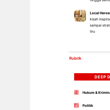
Local Heroe
kisah inspir
sampai stra
tiru
Rubrik
DEEP 
Hukum & Krimin
Politik