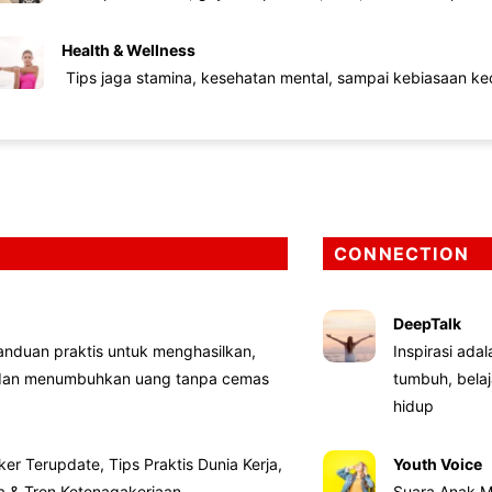
Health & Wellness
Tips jaga stamina, kesehatan mental, sampai kebiasaan kec
CONNECTION
DeepTalk
nduan praktis untuk menghasilkan,
Inspirasi ada
 dan menumbuhkan uang tanpa cemas
tumbuh, bela
hidup
ker Terupdate, Tips Praktis Dunia Kerja,
Youth Voice
ta & Tren Ketenagakerjaan
Suara Anak M