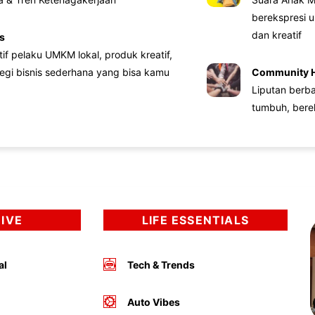
berekspresi u
dan kreatif
s
atif pelaku UMKM lokal, produk kreatif,
tegi bisnis sederhana yang bisa kamu
Community 
Liputan berb
tumbuh, bere
DIVE
LIFE ESSENTIALS
al
Tech & Trends
Auto Vibes