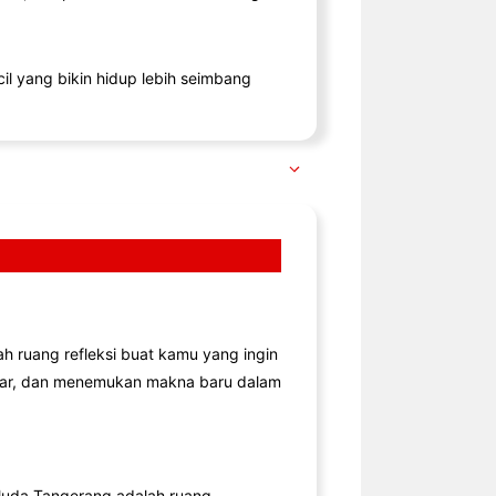
il yang bikin hidup lebih seimbang
lah ruang refleksi buat kamu yang ingin
jar, dan menemukan makna baru dalam
uda Tangerang adalah ruang