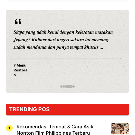
Siapa yang tidak kenal dengan kelezatan masakan
Jepang? Kuliner dari negeri sakura ini memang
sudah mendunia dan punya tempat khusus ...
7 Menu
Restora
n
Jepang
yang
Wajib
Dicoba,
Bukan
Cuma
TRENDING POS
Sushi!
Rekomendasi Tempat & Cara Asik
Nonton Film Philippines Terbaru