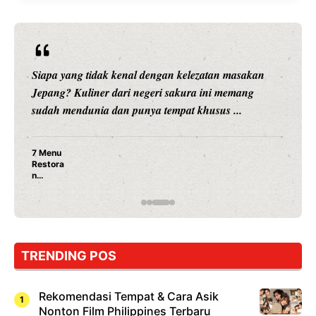
Siapa yang tidak kenal dengan kelezatan masakan
Jepang? Kuliner dari negeri sakura ini memang
sudah mendunia dan punya tempat khusus ...
7 Menu
Restora
n
Jepang
yang
Wajib
Dicoba,
Bukan
Cuma
TRENDING POS
Sushi!
Rekomendasi Tempat & Cara Asik
Nonton Film Philippines Terbaru