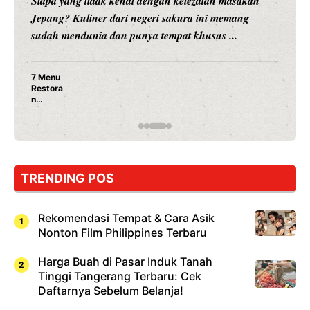
Siapa yang tidak kenal dengan kelezatan masakan
Jepang? Kuliner dari negeri sakura ini memang
sudah mendunia dan punya tempat khusus ...
7 Menu
Restora
n
Jepang
yang
Wajib
Dicoba,
Bukan
Cuma
TRENDING POS
Sushi!
Rekomendasi Tempat & Cara Asik
Nonton Film Philippines Terbaru
Harga Buah di Pasar Induk Tanah
Tinggi Tangerang Terbaru: Cek
Daftarnya Sebelum Belanja!