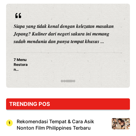
Siapa yang tidak kenal dengan kelezatan masakan
Jepang? Kuliner dari negeri sakura ini memang
sudah mendunia dan punya tempat khusus ...
7 Menu
Restora
n
Jepang
yang
Wajib
Dicoba,
Bukan
Cuma
TRENDING POS
Sushi!
Rekomendasi Tempat & Cara Asik
Nonton Film Philippines Terbaru