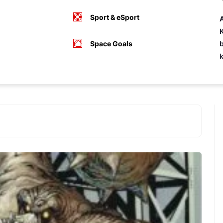
Sport & eSport
A
K
Space Goals
b