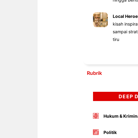
Local Heroe
kisah inspir
sampai stra
tiru
Rubrik
DEEP 
Hukum & Krimin
Politik