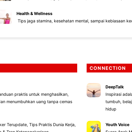
Health & Wellness
Tips jaga stamina, kesehatan mental, sampai kebiasaan kec
CONNECTION
DeepTalk
nduan praktis untuk menghasilkan,
Inspirasi ada
 dan menumbuhkan uang tanpa cemas
tumbuh, bela
hidup
ker Terupdate, Tips Praktis Dunia Kerja,
Youth Voice
ta & Tren Ketenagakerjaan
Suara Anak M