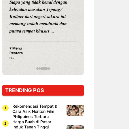
Siapa yang tidak kenal dengan
Siapa sangka, dua
kelezatan masakan Jepang?
dunia hiburan, N
Kuliner dari negeri sakura ini
dan Vicky Praset
memang sudah mendunia dan
dunia kuliner de
punya tempat khusus ...
restoran ...
7 Menu
Nunung S
Restora
Prasetyo
n
Ayam Pa
Jepang
15 Ribu,
yang
Mami Bik
Wajib
Dicoba,
Bukan
Cuma
TRENDING POS
Sushi!
Rekomendasi Tempat &
Cara Asik Nonton Film
Philippines Terbaru
Harga Buah di Pasar
Induk Tanah Tinggi