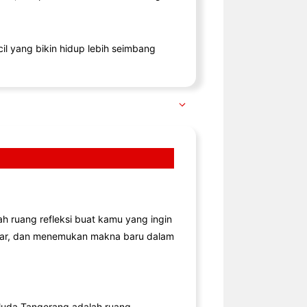
il yang bikin hidup lebih seimbang
lah ruang refleksi buat kamu yang ingin
jar, dan menemukan makna baru dalam
uda Tangerang adalah ruang