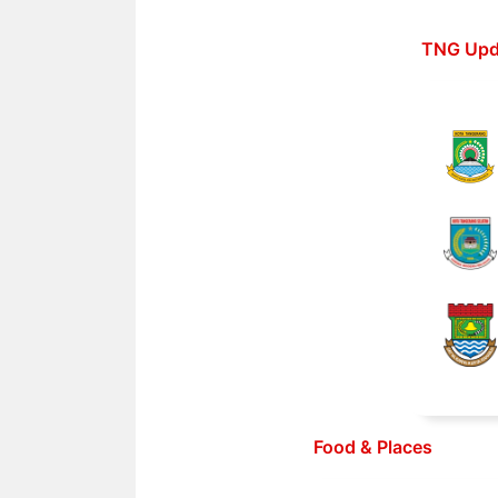
Langsung
ke
TNG Upd
isi
Food & Places