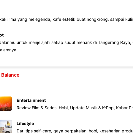
 kaki lima yang melegenda, kafe estetik buat nongkrong, sampai kuline
ot
lanmu untuk menjelajahi setiap sudut menarik di Tangerang Raya, d
alamnya.
e Balance
Entertainment
Review Film & Series, Hobi, Update Musik & K-Pop, Kabar P
Lifestyle
Dari tips self-care, gaya berpakaian, hobi, keseharian produk