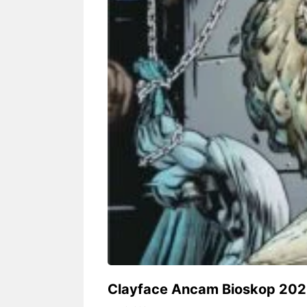
Siapa sangka, dua nama besar di
Bandung – Meny
dunia hiburan, Nunung Srimulat
tahun 2026, rest
dan Vicky Prasetyo, kini merambah
eat Kakkoii All
dunia kuliner dengan membuka
Bandung mengh
restoran ...
penawaran spesia
Nunung Srimulat & Vicky
Sambut
Prasetyo Buka Restoran
Bandung
Ayam Panggang! Cuma Rp
You Can
15 Ribu, Resep Rahasia
145.00
Mami Bikin Nagih!
Clayface Ancam Bioskop 202