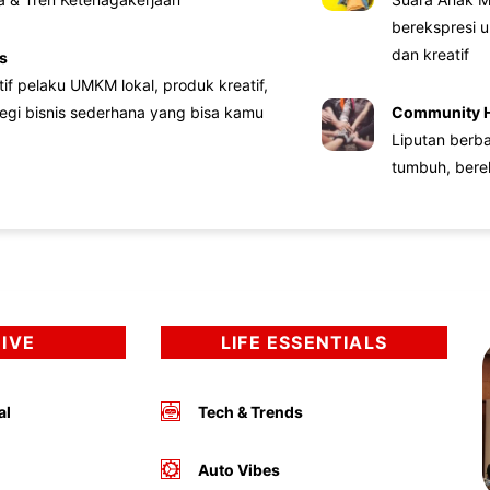
berekspresi u
dan kreatif
s
atif pelaku UMKM lokal, produk kreatif,
tegi bisnis sederhana yang bisa kamu
Community 
Liputan berb
tumbuh, bere
DIVE
LIFE ESSENTIALS
al
Tech & Trends
Auto Vibes