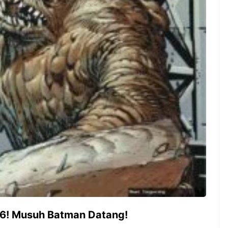
ambut pergantian
Pernah gak sih kamu mulai
oran all you can
ngerjain sesuatu cuma buat iseng-
 You Can Eat
iseng, eh ternyata malah jadi
adirkan
peluang bisnis yang
l ...
menguntungkan? Nah, itulah ...
 2026, Kakkoii
Dari Iseng Jadi Cuan: Kisah
 Hadirkan Pesta All
TUM_ATUL yang Ubah
 Eat Mulai Rp
Hampers Jadi Bisnis Kece
0
6! Musuh Batman Datang!