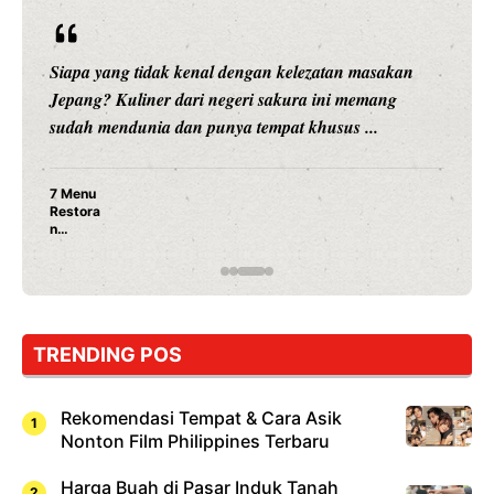
Siapa yang tidak kenal dengan kelezatan masakan
Jepang? Kuliner dari negeri sakura ini memang
sudah mendunia dan punya tempat khusus ...
7 Menu
Restora
n
Jepang
yang
Wajib
Dicoba,
Bukan
Cuma
TRENDING POS
Sushi!
Rekomendasi Tempat & Cara Asik
Nonton Film Philippines Terbaru
Harga Buah di Pasar Induk Tanah