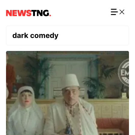
Langsung
ke
isi
dark comedy