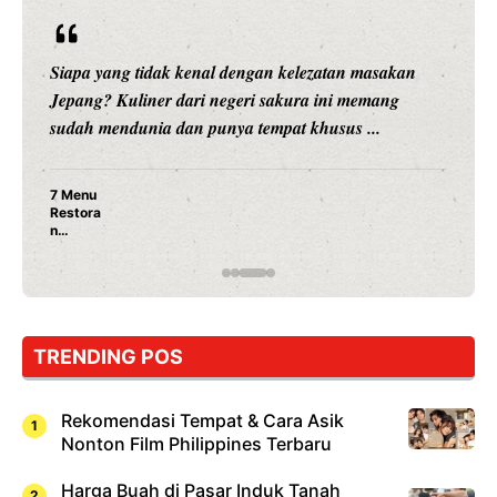
Siapa yang tidak kenal dengan kelezatan masakan
Jepang? Kuliner dari negeri sakura ini memang
sudah mendunia dan punya tempat khusus ...
7 Menu
Restora
n
Jepang
yang
Wajib
Dicoba,
Bukan
Cuma
TRENDING POS
Sushi!
Rekomendasi Tempat & Cara Asik
Nonton Film Philippines Terbaru
Harga Buah di Pasar Induk Tanah