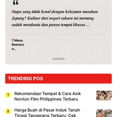
Siapa yang tidak kenal dengan kelezatan masakan
Jepang? Kuliner dari negeri sakura ini memang
sudah mendunia dan punya tempat khusus ...
7 Menu
Restora
n
Jepang
yang
Wajib
Dicoba,
Bukan
Cuma
TRENDING POS
Sushi!
Rekomendasi Tempat & Cara Asik
Nonton Film Philippines Terbaru
Harga Buah di Pasar Induk Tanah
Tinggi Tangerang Terbaru: Cek