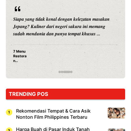
Siapa yang tidak kenal dengan kelezatan masakan
Jepang? Kuliner dari negeri sakura ini memang
sudah mendunia dan punya tempat khusus ...
7 Menu
Restora
n
Jepang
yang
Wajib
Dicoba,
Bukan
Cuma
TRENDING POS
Sushi!
Rekomendasi Tempat & Cara Asik
Nonton Film Philippines Terbaru
Harga Buah di Pasar Induk Tanah