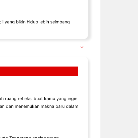
il yang bikin hidup lebih seimbang
lah ruang refleksi buat kamu yang ingin
jar, dan menemukan makna baru dalam
uda Tangerang adalah ruang