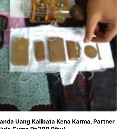
ambut pergantian
Pernah gak sih kamu mulai
oran all you can
ngerjain sesuatu cuma buat iseng-
 You Can Eat
iseng, eh ternyata malah jadi
adirkan
peluang bisnis yang
l ...
menguntungkan? Nah, itulah ...
 2026, Kakkoii
Dari Iseng Jadi Cuan: Kisah
 Hadirkan Pesta All
TUM_ATUL yang Ubah
 Eat Mulai Rp
Hampers Jadi Bisnis Kece
0
ganda Uang Kalibata Kena Karma, Partner
 Juta Cuma Rp200 Ribu!