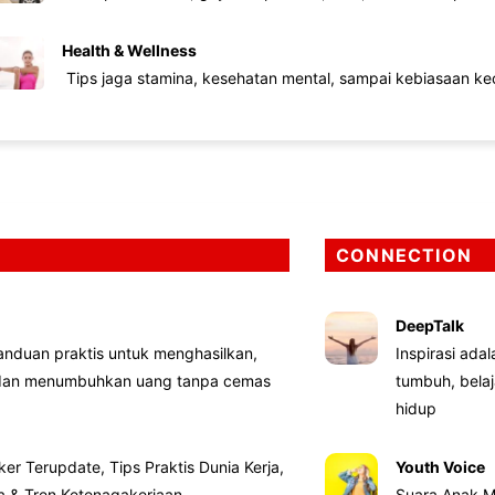
Health & Wellness
Tips jaga stamina, kesehatan mental, sampai kebiasaan kec
CONNECTION
DeepTalk
nduan praktis untuk menghasilkan,
Inspirasi ada
 dan menumbuhkan uang tanpa cemas
tumbuh, bela
hidup
ker Terupdate, Tips Praktis Dunia Kerja,
Youth Voice
ta & Tren Ketenagakerjaan
Suara Anak M