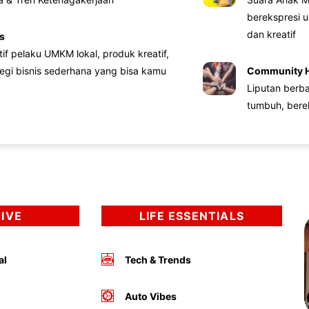
berekspresi u
dan kreatif
s
atif pelaku UMKM lokal, produk kreatif,
tegi bisnis sederhana yang bisa kamu
Community 
Liputan berb
tumbuh, bere
DIVE
LIFE ESSENTIALS
al
Tech & Trends
Auto Vibes