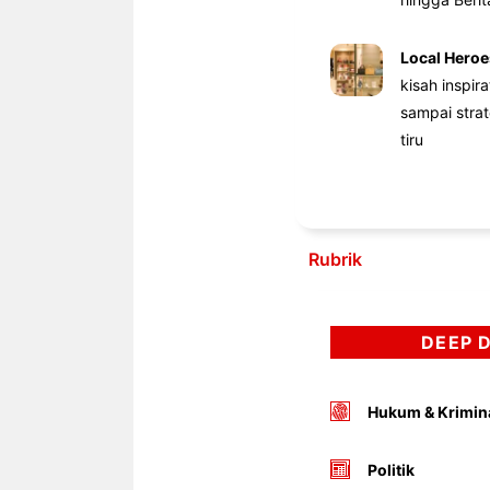
Local Heroe
kisah inspir
sampai stra
tiru
Rubrik
DEEP 
Hukum & Krimin
Politik