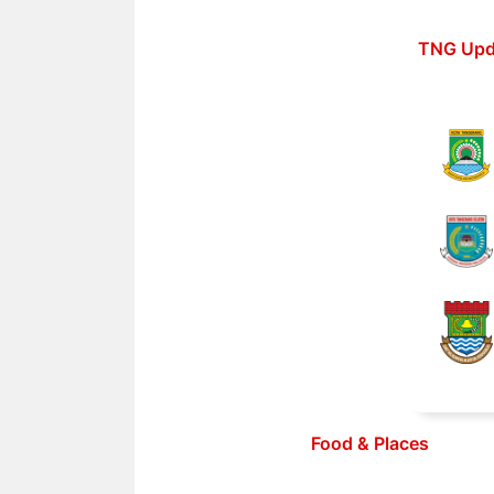
Langsung
ke
TNG Upd
isi
Food & Places