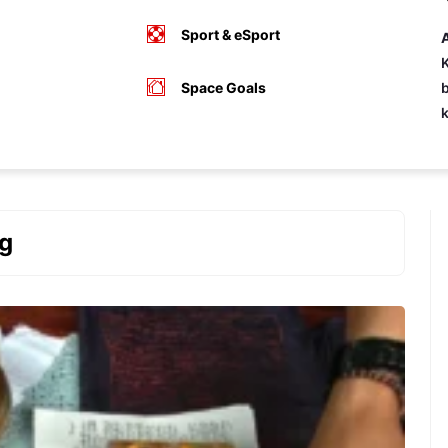
Sport & eSport
A
K
Space Goals
b
g