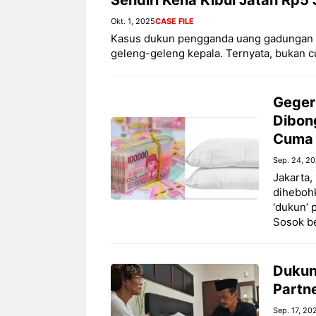
Okt. 1, 2025
CASE FILE
Kasus dukun pengganda uang gadungan di
geleng-geleng kepala. Ternyata, bukan c
Geger
Dibong
Cuma 
Sep. 24, 2
Jakarta,
diheboh
‘dukun’ 
Sosok be
Dukun
Partne
Sep. 17, 20