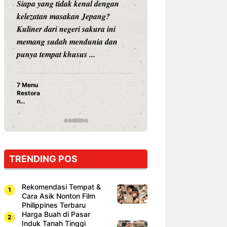
Siapa yang tidak kenal dengan
Siapa sangka, dua
kelezatan masakan Jepang?
dunia hiburan, N
Kuliner dari negeri sakura ini
dan Vicky Praset
memang sudah mendunia dan
dunia kuliner de
punya tempat khusus ...
restoran ...
7 Menu
Nunung S
Restora
Prasetyo
n
Ayam Pa
Jepang
15 Ribu,
yang
Mami Bik
Wajib
Dicoba,
Bukan
Cuma
TRENDING POS
Sushi!
Rekomendasi Tempat &
Cara Asik Nonton Film
Philippines Terbaru
Harga Buah di Pasar
Induk Tanah Tinggi