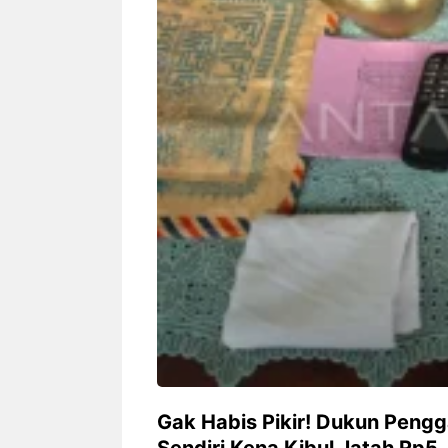
Siapa sangka, dua nama besar di
Bandung – Meny
dunia hiburan, Nunung Srimulat
tahun 2026, rest
dan Vicky Prasetyo, kini merambah
eat Kakkoii All
dunia kuliner dengan membuka
Bandung mengh
restoran ...
penawaran spesia
Nunung Srimulat & Vicky
Sambut
Prasetyo Buka Restoran
Bandung
Ayam Panggang! Cuma Rp
You Can
15 Ribu, Resep Rahasia
145.00
Mami Bikin Nagih!
Gak Habis Pikir! Dukun Peng
Sendiri Kena Kibul Jatah Rp5