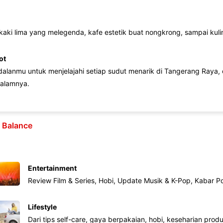
 kaki lima yang melegenda, kafe estetik buat nongkrong, sampai kuline
ot
lanmu untuk menjelajahi setiap sudut menarik di Tangerang Raya, d
alamnya.
e Balance
Entertainment
Review Film & Series, Hobi, Update Musik & K-Pop, Kabar P
Lifestyle
Dari tips self-care, gaya berpakaian, hobi, keseharian produk