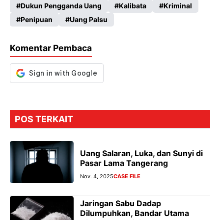
Dukun Pengganda Uang
Kalibata
Kriminal
b
ts
gr
se
Penipuan
Uang Palsu
o
A
a
n
o
p
m
g
Komentar Pembaca
k
p
er
POS TERKAIT
Uang Salaran, Luka, dan Sunyi di
Pasar Lama Tangerang
Nov. 4, 2025
CASE FILE
Jaringan Sabu Dadap
Dilumpuhkan, Bandar Utama