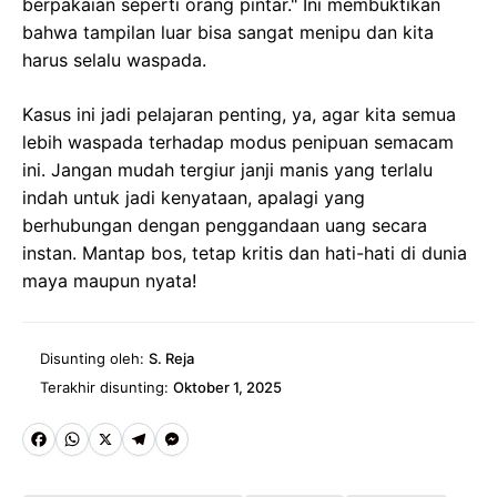
berpakaian seperti orang pintar." Ini membuktikan
bahwa tampilan luar bisa sangat menipu dan kita
harus selalu waspada.
Kasus ini jadi pelajaran penting, ya, agar kita semua
lebih waspada terhadap modus penipuan semacam
ini. Jangan mudah tergiur janji manis yang terlalu
indah untuk jadi kenyataan, apalagi yang
berhubungan dengan penggandaan uang secara
instan. Mantap bos, tetap kritis dan hati-hati di dunia
maya maupun nyata!
Disunting oleh:
S. Reja
Terakhir disunting:
Oktober 1, 2025
Fa
W
X
Te
M
ce
ha
le
es