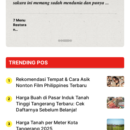
sakura ini memang sudah mendunia dan punya ...
7 Menu
Restora
n
Jepang
yang
Wajib
Dicoba,
Bukan
Cuma
TRENDING POS
Sushi!
Rekomendasi Tempat & Cara Asik
Nonton Film Philippines Terbaru
Harga Buah di Pasar Induk Tanah
Tinggi Tangerang Terbaru: Cek
Daftarnya Sebelum Belanja!
Harga Tanah per Meter Kota
Tangerang 2025