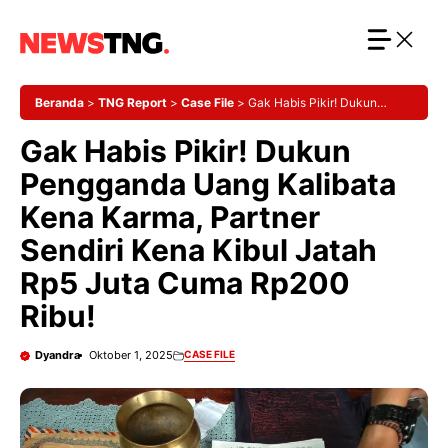
Langsung
ke
isi
Beranda
>
TNG Report
>
Case File
>
Gak Habis Pikir! Dukun
Pengganda Uang Kalibata Kena Karma, Partner Sendiri Kena Kibul
Gak Habis Pikir! Dukun
Jatah Rp5 Juta Cuma Rp200 Ribu!
Pengganda Uang Kalibata
Kena Karma, Partner
Sendiri Kena Kibul Jatah
Rp5 Juta Cuma Rp200
Ribu!
Dyandra
Oktober 1, 2025
CASE FILE