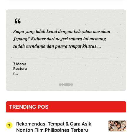
Siapa yang tidak kenal dengan kelezatan masakan
Jepang? Kuliner dari negeri sakura ini memang
sudah mendunia dan punya tempat khusus ...
7 Menu
Restora
n
Jepang
yang
Wajib
Dicoba,
Bukan
Cuma
TRENDING POS
Sushi!
Rekomendasi Tempat & Cara Asik
Nonton Film Philippines Terbaru