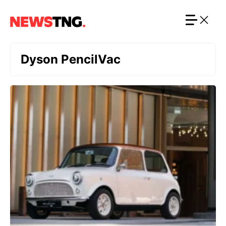
Langsung
ke
isi
Dyson PencilVac