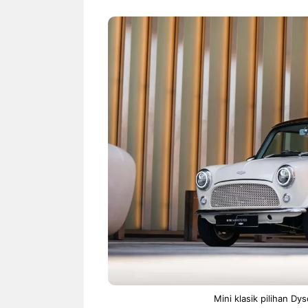
NEWS TNG– Siapa sangka, dua
NEWS TNG– Ba
nama besar di dunia hiburan,
Menyambut perg
Nunung Srimulat dan Vicky
2026, restoran a
Prasetyo, kini merambah dunia
Kakkoii All Yo
kuliner dengan ...
menghadirkan ..
Nunung Srimulat & Vicky
Sambut
Prasetyo Buka Restoran
Bandung
Ayam Panggang! Cuma Rp
You Can
15 Ribu, Resep Rahasia
145.00
Mami Bikin Nagih!
Mini klasik pilihan Dy