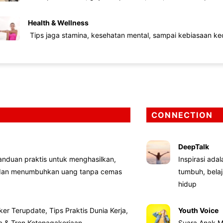
Health & Wellness
Tips jaga stamina, kesehatan mental, sampai kebiasaan kec
CONNECTION
DeepTalk
nduan praktis untuk menghasilkan,
Inspirasi ada
 dan menumbuhkan uang tanpa cemas
tumbuh, bela
hidup
ker Terupdate, Tips Praktis Dunia Kerja,
Youth Voice
ta & Tren Ketenagakerjaan
Suara Anak M