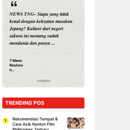
NEWS TNG– Siapa yang tidak
NEWS TNG– Siap
kenal dengan kelezatan masakan
nama besar di dun
Jepang? Kuliner dari negeri
Nunung Srimulat 
sakura ini memang sudah
Prasetyo, kini m
mendunia dan punya ...
kuliner dengan ...
7 Menu
Nunung S
Restora
Prasetyo
n
Ayam Pa
Jepang
15 Ribu,
yang
Mami Bik
Wajib
Dicoba,
Bukan
Cuma
TRENDING POS
Sushi!
Rekomendasi Tempat &
Cara Asik Nonton Film
Philippines Terbaru