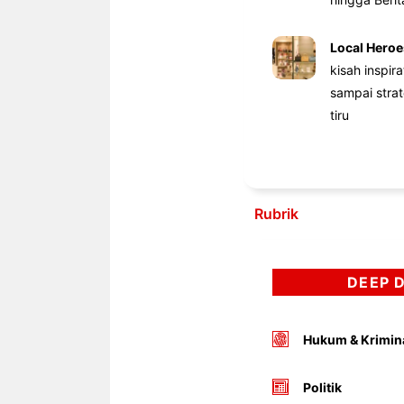
Local Heroe
kisah inspir
sampai stra
tiru
Rubrik
DEEP 
Hukum & Krimin
Politik