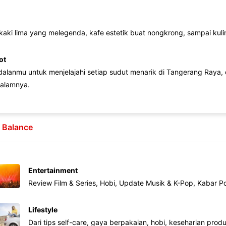
 kaki lima yang melegenda, kafe estetik buat nongkrong, sampai kuline
ot
lanmu untuk menjelajahi setiap sudut menarik di Tangerang Raya, d
alamnya.
e Balance
Entertainment
Review Film & Series, Hobi, Update Musik & K-Pop, Kabar P
Lifestyle
Dari tips self-care, gaya berpakaian, hobi, keseharian produk