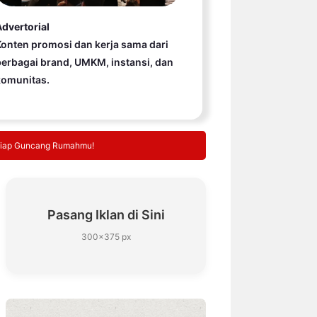
dvertorial
onten promosi dan kerja sama dari
erbagai brand, UMKM, instansi, dan
komunitas.
a Siap Guncang Rumahmu!
Pasang Iklan di Sini
300×375 px