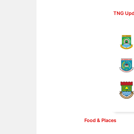
Langsung
ke
TNG Upd
isi
Food & Places