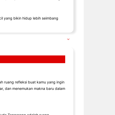
il yang bikin hidup lebih seimbang
lah ruang refleksi buat kamu yang ingin
jar, dan menemukan makna baru dalam
uda Tangerang adalah ruang