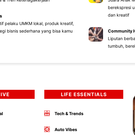
berekspresi u
dan kreatif
s
atif pelaku UMKM lokal, produk kreatif,
tegi bisnis sederhana yang bisa kamu
Community 
Liputan berb
tumbuh, bere
DIVE
LIFE ESSENTIALS
al
Tech & Trends
Auto Vibes