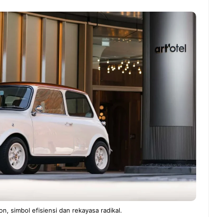
ndung –
NEWS TNG– Pernah gak sih
antian tahun
kamu mulai ngerjain sesuatu cuma
ll you can eat
buat iseng-iseng, eh ternyata malah
u Can Eat Bandung
jadi peluang bisnis yang
.
menguntungkan? ...
 2026, Kakkoii
Dari Iseng Jadi Cuan: Kisah
 Hadirkan Pesta All
TUM_ATUL yang Ubah
 Eat Mulai Rp
Hampers Jadi Bisnis Kece
0
son, simbol efisiensi dan rekayasa radikal.