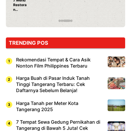
7 Menu
Restora
n
Jepang
yang
Wajib
Dicoba,
Bukan
Cuma
TRENDING POS
Sushi!
Rekomendasi Tempat & Cara Asik
Nonton Film Philippines Terbaru
Harga Buah di Pasar Induk Tanah
Tinggi Tangerang Terbaru: Cek
Daftarnya Sebelum Belanja!
Harga Tanah per Meter Kota
Tangerang 2025
7 Tempat Sewa Gedung Pernikahan di
Tangerang di Bawah 5 Juta! Cek