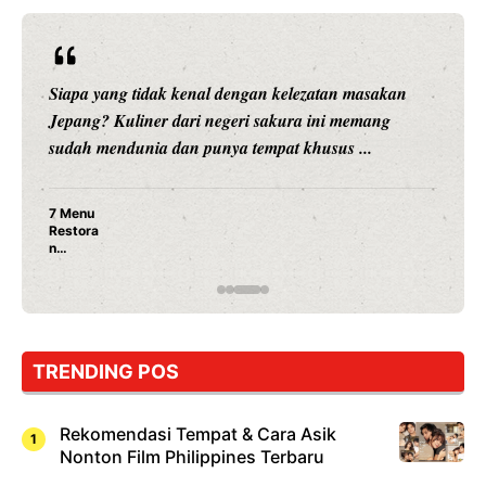
Siapa yang tidak kenal dengan kelezatan masakan
Jepang? Kuliner dari negeri sakura ini memang
sudah mendunia dan punya tempat khusus ...
7 Menu
Restora
n
Jepang
yang
Wajib
Dicoba,
Bukan
Cuma
TRENDING POS
Sushi!
Rekomendasi Tempat & Cara Asik
Nonton Film Philippines Terbaru