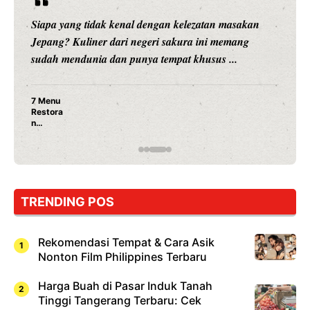
Siapa yang tidak kenal dengan kelezatan masakan
Jepang? Kuliner dari negeri sakura ini memang
sudah mendunia dan punya tempat khusus ...
7 Menu
Restora
n
Jepang
yang
Wajib
Dicoba,
Bukan
Cuma
TRENDING POS
Sushi!
Rekomendasi Tempat & Cara Asik
Nonton Film Philippines Terbaru
Harga Buah di Pasar Induk Tanah
Tinggi Tangerang Terbaru: Cek