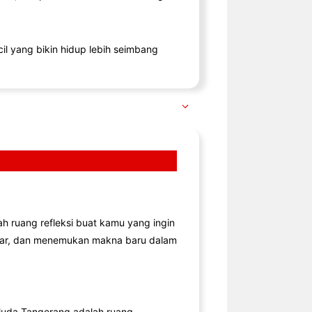
il yang bikin hidup lebih seimbang
lah ruang refleksi buat kamu yang ingin
jar, dan menemukan makna baru dalam
uda Tangerang adalah ruang