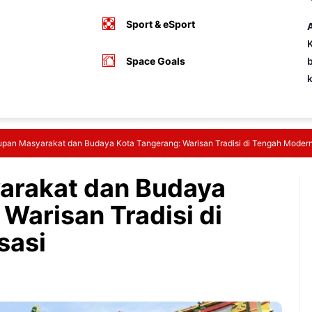
Sport & eSport
A
K
Space Goals
b
upan Masyarakat dan Budaya Kota Tangerang: Warisan Tradisi di Tengah Modern
arakat dan Budaya
Warisan Tradisi di
sasi