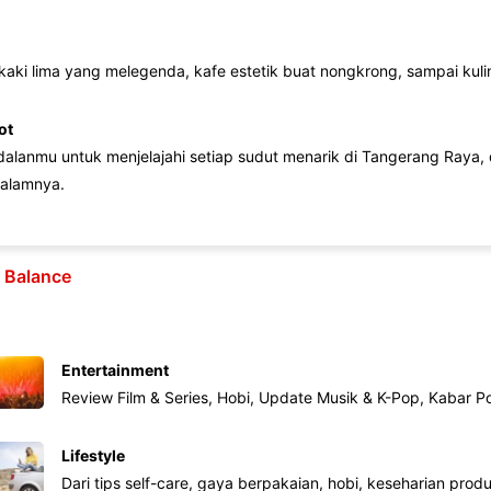
 kaki lima yang melegenda, kafe estetik buat nongkrong, sampai kuline
ot
lanmu untuk menjelajahi setiap sudut menarik di Tangerang Raya, d
alamnya.
e Balance
Entertainment
Review Film & Series, Hobi, Update Musik & K-Pop, Kabar P
Lifestyle
Dari tips self-care, gaya berpakaian, hobi, keseharian produk