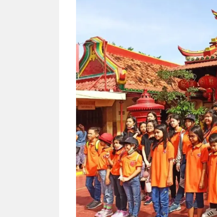
NEWS TNG– Siapa sangka, dua
NEWS TNG– Ba
nama besar di dunia hiburan,
Menyambut perg
Nunung Srimulat dan Vicky
2026, restoran a
Prasetyo, kini merambah dunia
Kakkoii All Yo
kuliner dengan ...
menghadirkan ..
Nunung Srimulat & Vicky
Sambut
Prasetyo Buka Restoran
Bandung
Ayam Panggang! Cuma Rp
You Can
15 Ribu, Resep Rahasia
145.00
Mami Bikin Nagih!