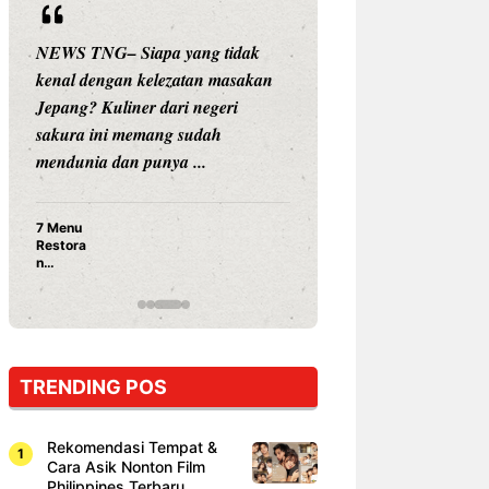
NEWS TNG– Siapa yang tidak
NEWS TNG– Siap
kenal dengan kelezatan masakan
nama besar di dun
Jepang? Kuliner dari negeri
Nunung Srimulat 
sakura ini memang sudah
Prasetyo, kini m
mendunia dan punya ...
kuliner dengan ...
7 Menu
Nunung S
Restora
Prasetyo
n
Ayam Pa
Jepang
15 Ribu,
yang
Mami Bik
Wajib
Dicoba,
Bukan
Cuma
TRENDING POS
Sushi!
Rekomendasi Tempat &
Cara Asik Nonton Film
Philippines Terbaru