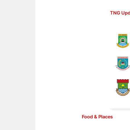
Langsung
ke
TNG Upd
isi
Food & Places