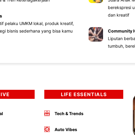
berekspresi u
dan kreatif
s
atif pelaku UMKM lokal, produk kreatif,
tegi bisnis sederhana yang bisa kamu
Community 
Liputan berb
tumbuh, bere
DIVE
LIFE ESSENTIALS
al
Tech & Trends
Auto Vibes