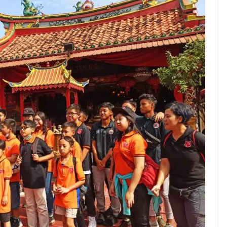
ndung –
NEWS TNG– Pernah gak sih
antian tahun
kamu mulai ngerjain sesuatu cuma
ll you can eat
buat iseng-iseng, eh ternyata malah
u Can Eat Bandung
jadi peluang bisnis yang
.
menguntungkan? ...
 2026, Kakkoii
Dari Iseng Jadi Cuan: Kisah
 Hadirkan Pesta All
TUM_ATUL yang Ubah
 Eat Mulai Rp
Hampers Jadi Bisnis Kece
0