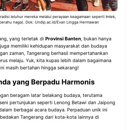
disi leluhur mereka melalui perayaan keagamaan seperti Imlek,
 perahu naga). Dok: Undip.ac.id/Evan Lingga Hermawan
ng, yang terletak di
Provinsi Banten
, bukan hanya
i juga memiliki kehidupan masyarakat dan budaya
ngan zaman, Tangerang berhasil mempertahankan
erus melaju. Yuk, kita kupas lebih dalam bagaimana
ini masih bertahan hingga sekarang!
nda yang Berpadu Harmonis
ngan beragam latar belakang budaya, terutama
i seni pertunjukan seperti Lenong Betawi dan Jaipong
dalam berbagai acara budaya. Perpaduan unik ini
bedakan Tangerang dari kota-kota lainnya di