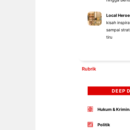
Local Heroe
kisah inspir
sampai stra
tiru
Rubrik
DEEP 
Hukum & Krimin
Politik