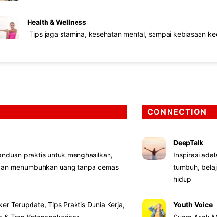
Health & Wellness
Tips jaga stamina, kesehatan mental, sampai kebiasaan kec
CONNECTION
DeepTalk
nduan praktis untuk menghasilkan,
Inspirasi ada
 dan menumbuhkan uang tanpa cemas
tumbuh, bela
hidup
ker Terupdate, Tips Praktis Dunia Kerja,
Youth Voice
ta & Tren Ketenagakerjaan
Suara Anak M