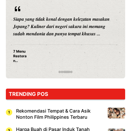
Siapa yang tidak kenal dengan kelezatan masakan
Jepang? Kuliner dari negeri sakura ini memang
sudah mendunia dan punya tempat khusus ...
7 Menu
Restora
n
Jepang
yang
Wajib
Dicoba,
Bukan
Cuma
TRENDING POS
Sushi!
Rekomendasi Tempat & Cara Asik
Nonton Film Philippines Terbaru
Harga Buah di Pasar Induk Tanah