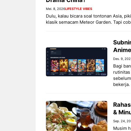
Mei. 8, 2026
LIFESTYLE VIBES
Dulu, kalau bicara soal tontonan Asia, pi
klasik semacam Meteor Garden. Tapi cob
Subni
Anime
Des. 9, 20
Bagi ban
rutinita
sebelum 
bekerja.
Rahasi
& Min
Sep. 24, 2
Musim hu