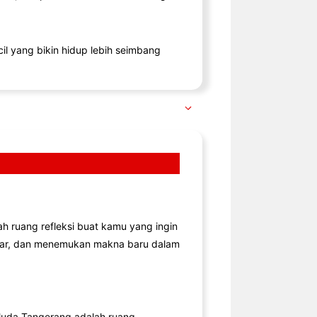
il yang bikin hidup lebih seimbang
lah ruang refleksi buat kamu yang ingin
jar, dan menemukan makna baru dalam
uda Tangerang adalah ruang