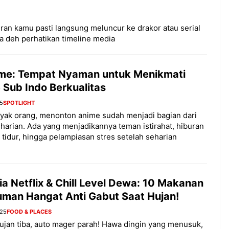
kiran kamu pasti langsung meluncur ke drakor atau serial
a deh perhatikan timeline media
me: Tempat Nyaman untuk Menikmati
 Sub Indo Berkualitas
25
SPOTLIGHT
yak orang, menonton anime sudah menjadi bagian dari
s harian. Ada yang menjadikannya teman istirahat, hiburan
tidur, hingga pelampiasan stres setelah seharian
a Netflix & Chill Level Dewa: 10 Makanan
uman Hangat Anti Gabut Saat Hujan!
025
FOOD & PLACES
jan tiba, auto mager parah! Hawa dingin yang menusuk,