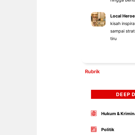
Local Heroe
kisah inspir
sampai stra
tiru
Rubrik
DEEP 
Hukum & Krimin
Politik