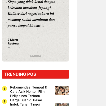
Siapa yang tidak kenal dengan
Siapa sangka, dua
kelezatan masakan Jepang?
dunia hiburan, N
Kuliner dari negeri sakura ini
dan Vicky Praset
memang sudah mendunia dan
dunia kuliner de
punya tempat khusus ...
restoran ...
7 Menu
Nunung S
Restora
Prasetyo
n
Ayam Pa
Jepang
15 Ribu,
yang
Mami Bik
Wajib
Dicoba,
Bukan
Cuma
TRENDING POS
Sushi!
Rekomendasi Tempat &
Cara Asik Nonton Film
Philippines Terbaru
Harga Buah di Pasar
Induk Tanah Tinggi