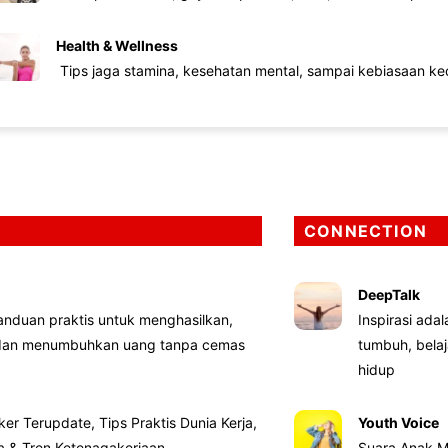
Health & Wellness
Tips jaga stamina, kesehatan mental, sampai kebiasaan kec
CONNECTION
DeepTalk
nduan praktis untuk menghasilkan,
Inspirasi ada
 dan menumbuhkan uang tanpa cemas
tumbuh, bela
hidup
ker Terupdate, Tips Praktis Dunia Kerja,
Youth Voice
ta & Tren Ketenagakerjaan
Suara Anak M