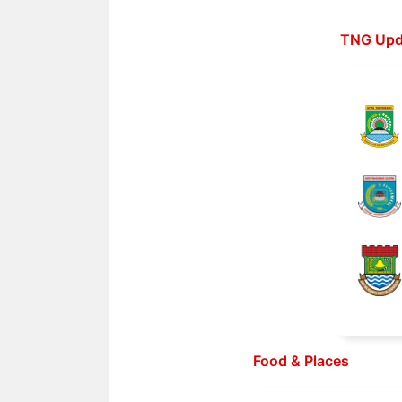
Langsung
ke
TNG Upd
isi
Food & Places