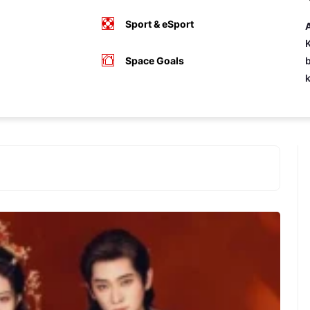
Sport & eSport
A
K
Space Goals
b