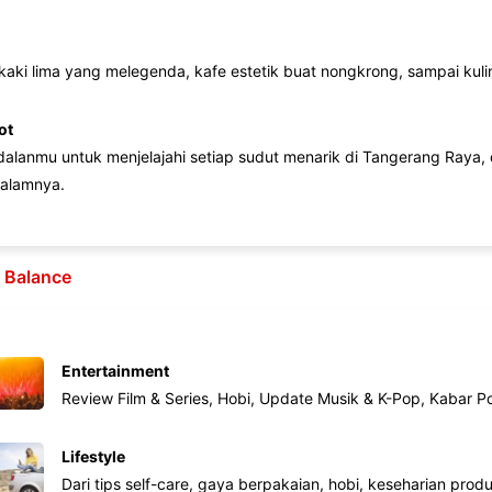
 kaki lima yang melegenda, kafe estetik buat nongkrong, sampai kuline
ot
lanmu untuk menjelajahi setiap sudut menarik di Tangerang Raya, d
alamnya.
e Balance
Entertainment
Review Film & Series, Hobi, Update Musik & K-Pop, Kabar P
Lifestyle
Dari tips self-care, gaya berpakaian, hobi, keseharian produk