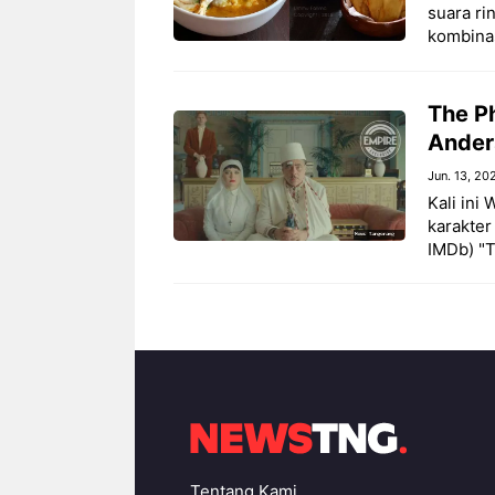
suara ri
kombina
The P
Ander
Jun. 13, 20
Kali ini
karakter
IMDb) "T
Tentang Kami