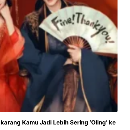
ambut pergantian
Pernah gak sih kamu mulai
oran all you can
ngerjain sesuatu cuma buat iseng-
 You Can Eat
iseng, eh ternyata malah jadi
adirkan
peluang bisnis yang
l ...
menguntungkan? Nah, itulah ...
 2026, Kakkoii
Dari Iseng Jadi Cuan: Kisah
 Hadirkan Pesta All
TUM_ATUL yang Ubah
 Eat Mulai Rp
Hampers Jadi Bisnis Kece
0
rang Kamu Jadi Lebih Sering ‘Oling’ ke