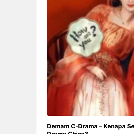
Siapa sangka, dua nama besar di
Bandung – Meny
dunia hiburan, Nunung Srimulat
tahun 2026, rest
dan Vicky Prasetyo, kini merambah
eat Kakkoii All
dunia kuliner dengan membuka
Bandung mengh
restoran ...
penawaran spesia
Nunung Srimulat & Vicky
Sambut
Prasetyo Buka Restoran
Bandung
Ayam Panggang! Cuma Rp
You Can
15 Ribu, Resep Rahasia
145.00
Mami Bikin Nagih!
Demam C-Drama – Kenapa Seka
Drama China?