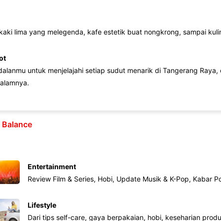
 kaki lima yang melegenda, kafe estetik buat nongkrong, sampai kuline
ot
lanmu untuk menjelajahi setiap sudut menarik di Tangerang Raya, d
alamnya.
e Balance
Entertainment
Review Film & Series, Hobi, Update Musik & K-Pop, Kabar P
Lifestyle
Dari tips self-care, gaya berpakaian, hobi, keseharian produk