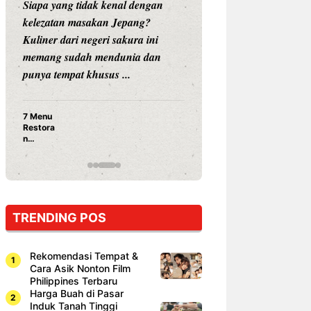
Siapa yang tidak kenal dengan
Siapa sangka, dua
kelezatan masakan Jepang?
dunia hiburan, N
Kuliner dari negeri sakura ini
dan Vicky Praset
memang sudah mendunia dan
dunia kuliner de
punya tempat khusus ...
restoran ...
7 Menu
Nunung S
Restora
Prasetyo
n
Ayam Pa
Jepang
15 Ribu,
yang
Mami Bik
Wajib
Dicoba,
Bukan
Cuma
TRENDING POS
Sushi!
Rekomendasi Tempat &
Cara Asik Nonton Film
Philippines Terbaru
Harga Buah di Pasar
Induk Tanah Tinggi