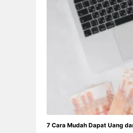
Siapa sangka, dua nama besar di
Bandung – Meny
dunia hiburan, Nunung Srimulat
tahun 2026, rest
dan Vicky Prasetyo, kini merambah
eat Kakkoii All
dunia kuliner dengan membuka
Bandung mengh
restoran ...
penawaran spesia
Nunung Srimulat & Vicky
Sambut
Prasetyo Buka Restoran
Bandung
Ayam Panggang! Cuma Rp
You Can
15 Ribu, Resep Rahasia
145.00
Mami Bikin Nagih!
7 Cara Mudah Dapat Uang dari