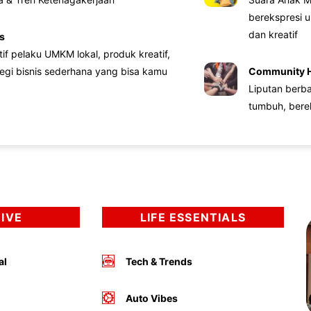
berekspresi u
dan kreatif
s
atif pelaku UMKM lokal, produk kreatif,
tegi bisnis sederhana yang bisa kamu
Community 
Liputan berb
tumbuh, bere
DIVE
LIFE ESSENTIALS
al
Tech & Trends
Auto Vibes