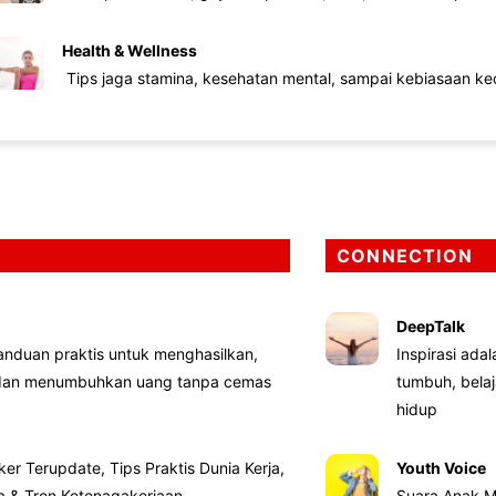
Health & Wellness
Tips jaga stamina, kesehatan mental, sampai kebiasaan kec
CONNECTION
DeepTalk
nduan praktis untuk menghasilkan,
Inspirasi ada
 dan menumbuhkan uang tanpa cemas
tumbuh, bela
hidup
ker Terupdate, Tips Praktis Dunia Kerja,
Youth Voice
ta & Tren Ketenagakerjaan
Suara Anak M