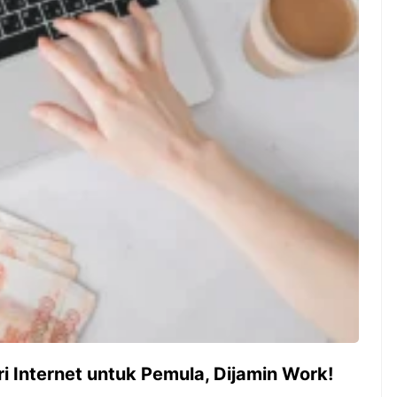
ambut pergantian
Pernah gak sih kamu mulai
oran all you can
ngerjain sesuatu cuma buat iseng-
 You Can Eat
iseng, eh ternyata malah jadi
adirkan
peluang bisnis yang
l ...
menguntungkan? Nah, itulah ...
 2026, Kakkoii
Dari Iseng Jadi Cuan: Kisah
 Hadirkan Pesta All
TUM_ATUL yang Ubah
 Eat Mulai Rp
Hampers Jadi Bisnis Kece
0
 Internet untuk Pemula, Dijamin Work!