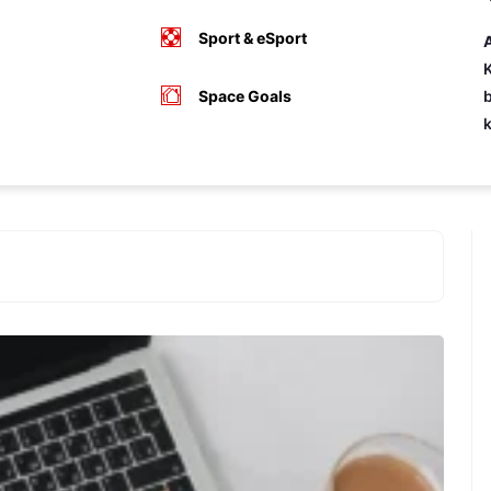
Sport & eSport
A
K
Space Goals
b