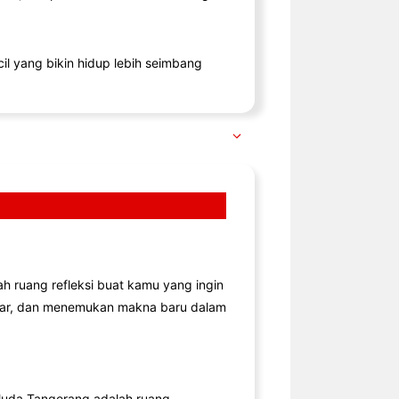
il yang bikin hidup lebih seimbang
lah ruang refleksi buat kamu yang ingin
jar, dan menemukan makna baru dalam
uda Tangerang adalah ruang