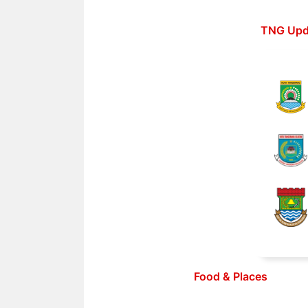
Langsung
ke
TNG Upd
isi
Food & Places