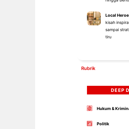
Local Heroe
kisah inspir
sampai stra
tiru
Rubrik
DEEP 
Hukum & Krimin
Politik