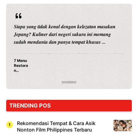
Siapa yang tidak kenal dengan kelezatan masakan
Jepang? Kuliner dari negeri sakura ini memang
sudah mendunia dan punya tempat khusus ...
7 Menu
Restora
n
Jepang
yang
Wajib
Dicoba,
Bukan
Cuma
TRENDING POS
Sushi!
Rekomendasi Tempat & Cara Asik
Nonton Film Philippines Terbaru