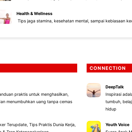
Health & Wellness
Tips jaga stamina, kesehatan mental, sampai kebiasaan kec
CONNECTION
DeepTalk
nduan praktis untuk menghasilkan,
Inspirasi ada
 dan menumbuhkan uang tanpa cemas
tumbuh, bela
hidup
ker Terupdate, Tips Praktis Dunia Kerja,
Youth Voice
ta & Tren Ketenagakerjaan
Suara Anak M