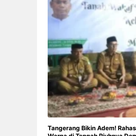
Siapa sangka, dua nama besar di
Bandung – Meny
dunia hiburan, Nunung Srimulat
tahun 2026, rest
dan Vicky Prasetyo, kini merambah
eat Kakkoii All
dunia kuliner dengan membuka
Bandung mengh
restoran ...
penawaran spesia
Nunung Srimulat & Vicky
Sambut
Prasetyo Buka Restoran
Bandung
Ayam Panggang! Cuma Rp
You Can
15 Ribu, Resep Rahasia
145.00
Mami Bikin Nagih!
Tangerang Bikin Adem! Rahasi
Warga di Tengah Riuhnya Dem