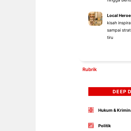
Local Heroe
kisah inspir
sampai stra
tiru
Rubrik
DEEP 
Hukum & Krimin
Politik