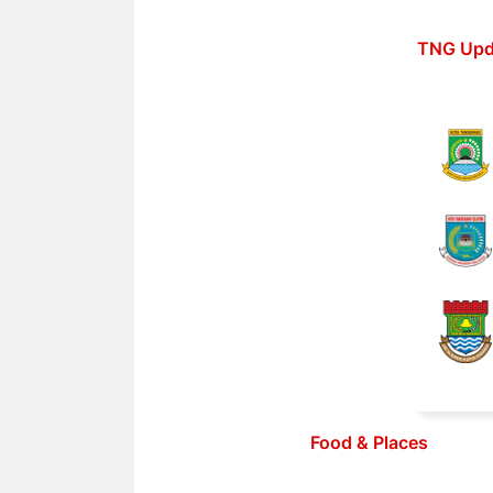
Langsung
ke
TNG Upd
isi
Food & Places