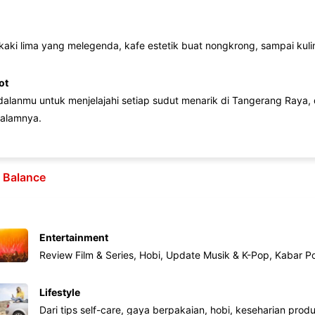
 kaki lima yang melegenda, kafe estetik buat nongkrong, sampai kuline
ot
lanmu untuk menjelajahi setiap sudut menarik di Tangerang Raya, d
alamnya.
e Balance
Entertainment
Review Film & Series, Hobi, Update Musik & K-Pop, Kabar P
Lifestyle
Dari tips self-care, gaya berpakaian, hobi, keseharian produk