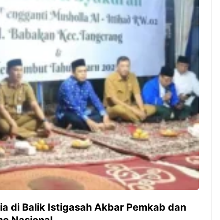
ambut pergantian
Pernah gak sih kamu mulai
oran all you can
ngerjain sesuatu cuma buat iseng-
 You Can Eat
iseng, eh ternyata malah jadi
adirkan
peluang bisnis yang
l ...
menguntungkan? Nah, itulah ...
 2026, Kakkoii
Dari Iseng Jadi Cuan: Kisah
 Hadirkan Pesta All
TUM_ATUL yang Ubah
 Eat Mulai Rp
Hampers Jadi Bisnis Kece
0
a di Balik Istigasah Akbar Pemkab dan
o Nasional.