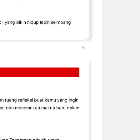
il yang bikin hidup lebih seimbang
lah ruang refleksi buat kamu yang ingin
jar, dan menemukan makna baru dalam
uda Tangerang adalah ruang