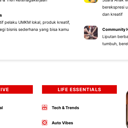
berekspresi u
dan kreatif
s
atif pelaku UMKM lokal, produk kreatif,
tegi bisnis sederhana yang bisa kamu
Community 
Liputan berb
tumbuh, bere
DIVE
LIFE ESSENTIALS
al
Tech & Trends
Auto Vibes