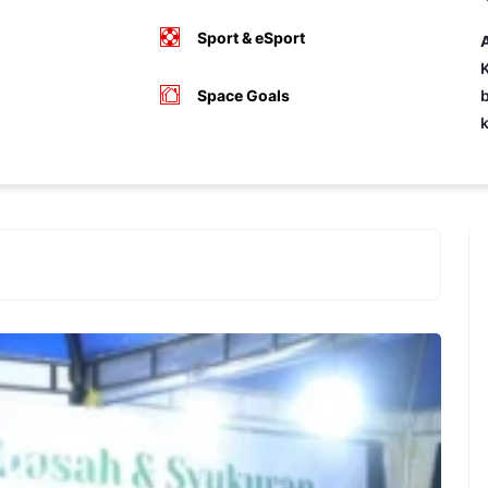
Sport & eSport
A
K
Space Goals
b