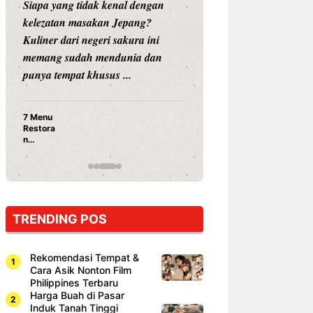
Siapa yang tidak kenal dengan
Siapa sangka, dua
kelezatan masakan Jepang?
dunia hiburan, N
Kuliner dari negeri sakura ini
dan Vicky Praset
memang sudah mendunia dan
dunia kuliner de
punya tempat khusus ...
restoran ...
7 Menu
Nunung S
Restora
Prasetyo
n
Ayam Pa
Jepang
15 Ribu,
yang
Mami Bik
Wajib
Dicoba,
Bukan
Cuma
TRENDING POS
Sushi!
Rekomendasi Tempat &
Cara Asik Nonton Film
Philippines Terbaru
Harga Buah di Pasar
Induk Tanah Tinggi