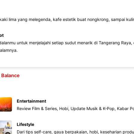
 kaki lima yang melegenda, kafe estetik buat nongkrong, sampai kuline
ot
lanmu untuk menjelajahi setiap sudut menarik di Tangerang Raya, d
alamnya.
e Balance
Entertainment
Review Film & Series, Hobi, Update Musik & K-Pop, Kabar P
Lifestyle
Dari tips self-care, gaya berpakaian, hobi, keseharian produk