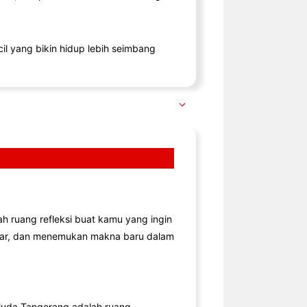
il yang bikin hidup lebih seimbang
lah ruang refleksi buat kamu yang ingin
jar, dan menemukan makna baru dalam
uda Tangerang adalah ruang