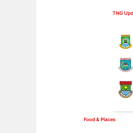
Langsung
ke
TNG Upd
isi
Food & Places