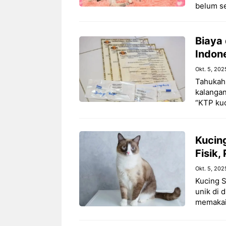
belum se
Biaya
Indon
Okt. 5, 202
Tahukah 
kalangan
“KTP kuc
Kucing
Fisik
Okt. 5, 202
Kucing S
unik di 
memakai 