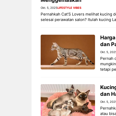
Okt. 5, 2025
LIFESTYLE VIBES
Pernahkah Cat’S Lovers melihat kucing de
selesai perawatan salon? Itulah kucing L
Harga 
dan P
Okt. 5, 202
Pernah d
mungkin 
tetapi p
Kucing
dan H
Okt. 5, 202
Pernahk
atau bis