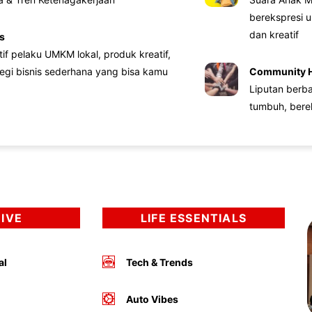
berekspresi u
dan kreatif
s
atif pelaku UMKM lokal, produk kreatif,
tegi bisnis sederhana yang bisa kamu
Community 
Liputan berb
tumbuh, bere
DIVE
LIFE ESSENTIALS
al
Tech & Trends
Auto Vibes