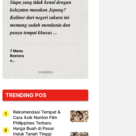
Siapa sangka, dua nama besar di
Bandung 
dunia hiburan, Nunung Srimulat
tahun 202
dan Vicky Prasetyo, kini merambah
eat Kakko
dunia kuliner dengan membuka
Bandung
restoran ...
penawaran
Nunung Srimulat & Vicky
Prasetyo Buka Restoran
Ayam Panggang! Cuma Rp
15 Ribu, Resep Rahasia
Mami Bikin Nagih!
TRENDING POS
Rekomendasi Tempat &
Cara Asik Nonton Film
Philippines Terbaru
Harga Buah di Pasar
Induk Tanah Tinggi