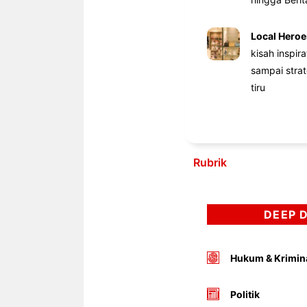
Local Heroe
kisah inspir
sampai stra
tiru
Rubrik
DEEP 
Hukum & Krimin
Politik