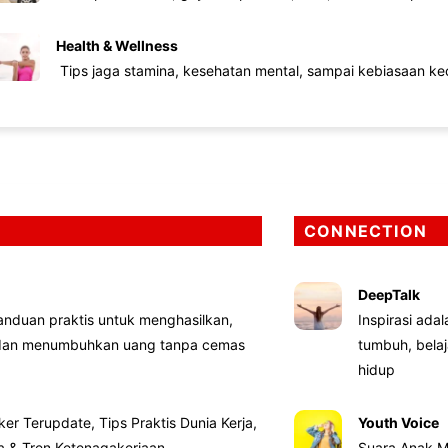
Health & Wellness
Tips jaga stamina, kesehatan mental, sampai kebiasaan kec
CONNECTION
DeepTalk
nduan praktis untuk menghasilkan,
Inspirasi ada
 dan menumbuhkan uang tanpa cemas
tumbuh, bela
hidup
ker Terupdate, Tips Praktis Dunia Kerja,
Youth Voice
ta & Tren Ketenagakerjaan
Suara Anak M