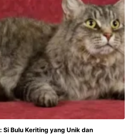
gak sih kamu mulai
Siapa yang tidak kenal dengan
n sesuatu cuma buat iseng-
kelezatan masakan Jepang?
eh ternyata malah jadi
Kuliner dari negeri sakura ini
 bisnis yang
memang sudah mendunia dan
ungkan? Nah, itulah ...
punya tempat khusus ...
7 Menu
Dari Iseng Jadi Cuan: Kisah
Restora
TUM_ATUL yang Ubah
n
Hampers Jadi Bisnis Kece
Jepang
yang
Wajib
Dicoba,
Bukan
Cuma
Sushi!
 Si Bulu Keriting yang Unik dan