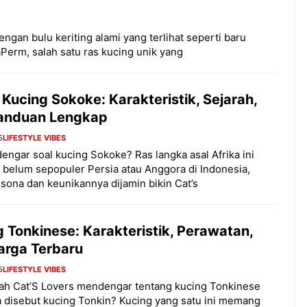
ngan bulu keriting alami yang terlihat seperti baru
aPerm, salah satu ras kucing unik yang
Kucing Sokoke: Karakteristik, Sejarah,
anduan Lengkap
5
LIFESTYLE VIBES
engar soal kucing Sokoke? Ras langka asal Afrika ini
belum sepopuler Persia atau Anggora di Indonesia,
esona dan keunikannya dijamin bikin Cat’s
 Tonkinese: Karakteristik, Perawatan,
arga Terbaru
5
LIFESTYLE VIBES
ah Cat’S Lovers mendengar tentang kucing Tonkinese
a disebut kucing Tonkin? Kucing yang satu ini memang