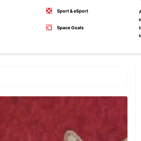
Sport & eSport
A
K
Space Goals
b