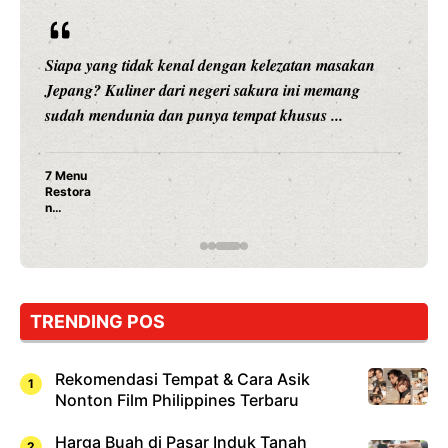
Siapa yang tidak kenal dengan kelezatan masakan
Jepang? Kuliner dari negeri sakura ini memang
sudah mendunia dan punya tempat khusus ...
7 Menu
Restora
n
Jepang
yang
Wajib
Dicoba,
Bukan
Cuma
TRENDING POS
Sushi!
Rekomendasi Tempat & Cara Asik
Nonton Film Philippines Terbaru
Harga Buah di Pasar Induk Tanah