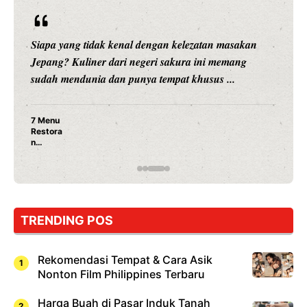
Siapa yang tidak kenal dengan kelezatan masakan
Jepang? Kuliner dari negeri sakura ini memang
sudah mendunia dan punya tempat khusus ...
7 Menu
Restora
n
Jepang
yang
Wajib
Dicoba,
Bukan
Cuma
TRENDING POS
Sushi!
Rekomendasi Tempat & Cara Asik
Nonton Film Philippines Terbaru
Harga Buah di Pasar Induk Tanah