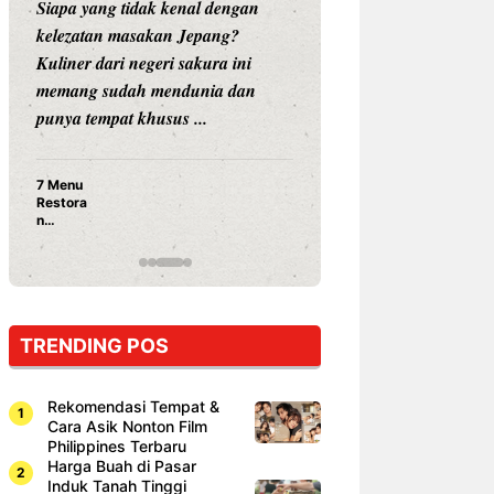
Siapa yang tidak kenal dengan
Siapa sangka, dua
kelezatan masakan Jepang?
dunia hiburan, N
Kuliner dari negeri sakura ini
dan Vicky Praset
memang sudah mendunia dan
dunia kuliner de
punya tempat khusus ...
restoran ...
7 Menu
Nunung S
Restora
Prasetyo
n
Ayam Pa
Jepang
15 Ribu,
yang
Mami Bik
Wajib
Dicoba,
Bukan
Cuma
TRENDING POS
Sushi!
Rekomendasi Tempat &
Cara Asik Nonton Film
Philippines Terbaru
Harga Buah di Pasar
Induk Tanah Tinggi