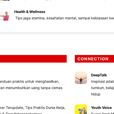
Health & Wellness
Tips jaga stamina, kesehatan mental, sampai kebiasaan kec
CONNECTION
DeepTalk
nduan praktis untuk menghasilkan,
Inspirasi ada
 dan menumbuhkan uang tanpa cemas
tumbuh, bela
hidup
ker Terupdate, Tips Praktis Dunia Kerja,
Youth Voice
ta & Tren Ketenagakerjaan
Suara Anak M