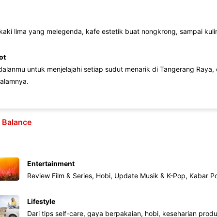
 kaki lima yang melegenda, kafe estetik buat nongkrong, sampai kuline
ot
lanmu untuk menjelajahi setiap sudut menarik di Tangerang Raya, d
alamnya.
e Balance
Entertainment
Review Film & Series, Hobi, Update Musik & K-Pop, Kabar P
Lifestyle
Dari tips self-care, gaya berpakaian, hobi, keseharian produk