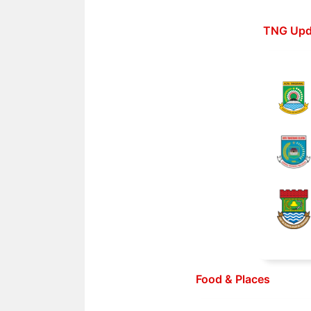
Langsung
ke
TNG Upd
isi
Food & Places