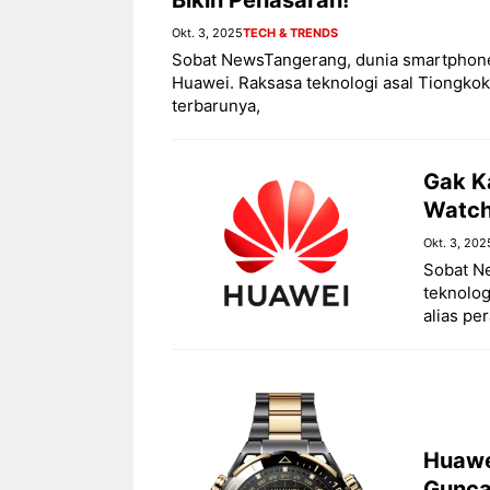
Okt. 3, 2025
TECH & TRENDS
Sobat NewsTangerang, dunia smartphone l
Huawei. Raksasa teknologi asal Tiongkok 
terbarunya,
Gak K
Watch
Okt. 3, 202
Sobat N
teknolog
alias pe
Huawe
Gunca