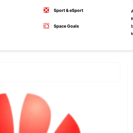
Sport & eSport
A
K
Space Goals
b