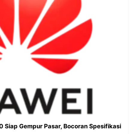
ambut pergantian
Pernah gak sih kamu mulai
oran all you can
ngerjain sesuatu cuma buat iseng-
 You Can Eat
iseng, eh ternyata malah jadi
adirkan
peluang bisnis yang
l ...
menguntungkan? Nah, itulah ...
 2026, Kakkoii
Dari Iseng Jadi Cuan: Kisah
 Hadirkan Pesta All
TUM_ATUL yang Ubah
 Eat Mulai Rp
Hampers Jadi Bisnis Kece
0
30 Siap Gempur Pasar, Bocoran Spesifikasi