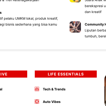
berekspresi u
dan kreatif
s
atif pelaku UMKM lokal, produk kreatif,
tegi bisnis sederhana yang bisa kamu
Community 
Liputan berb
tumbuh, bere
DIVE
LIFE ESSENTIALS
al
Tech & Trends
Auto Vibes