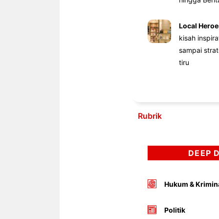
Local Heroe
kisah inspir
sampai stra
tiru
Rubrik
DEEP 
Hukum & Krimin
Politik