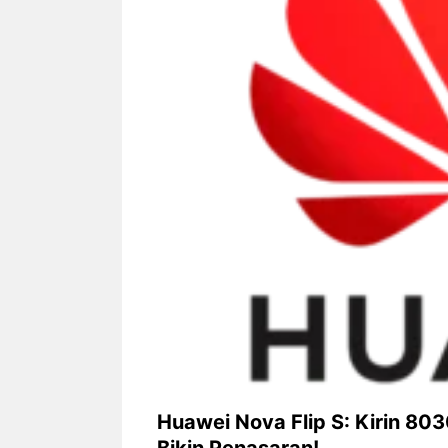
Siapa sangka, dua nama besar di
Bandung – Meny
dunia hiburan, Nunung Srimulat
tahun 2026, rest
dan Vicky Prasetyo, kini merambah
eat Kakkoii All
dunia kuliner dengan membuka
Bandung mengh
restoran ...
penawaran spesia
Nunung Srimulat & Vicky
Sambut
Prasetyo Buka Restoran
Bandung
Ayam Panggang! Cuma Rp
You Can
15 Ribu, Resep Rahasia
145.00
Mami Bikin Nagih!
Huawei Nova Flip S: Kirin 80
Bikin Penasaran!