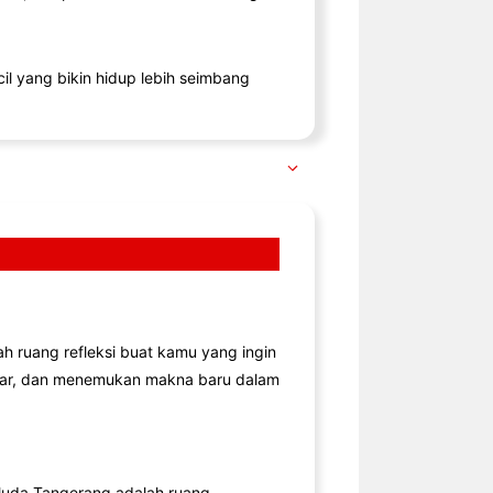
il yang bikin hidup lebih seimbang
lah ruang refleksi buat kamu yang ingin
jar, dan menemukan makna baru dalam
uda Tangerang adalah ruang