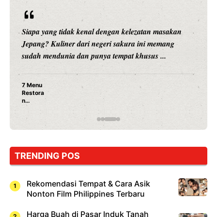
Siapa yang tidak kenal dengan kelezatan masakan
Jepang? Kuliner dari negeri sakura ini memang
sudah mendunia dan punya tempat khusus ...
7 Menu
Restora
n
Jepang
yang
Wajib
Dicoba,
Bukan
Cuma
TRENDING POS
Sushi!
Rekomendasi Tempat & Cara Asik
Nonton Film Philippines Terbaru
Harga Buah di Pasar Induk Tanah