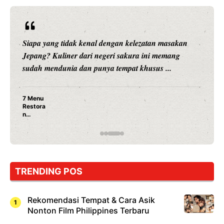
Siapa yang tidak kenal dengan kelezatan masakan
Jepang? Kuliner dari negeri sakura ini memang
sudah mendunia dan punya tempat khusus ...
7 Menu
Restora
n
Jepang
yang
Wajib
Dicoba,
Bukan
Cuma
TRENDING POS
Sushi!
Rekomendasi Tempat & Cara Asik
Nonton Film Philippines Terbaru