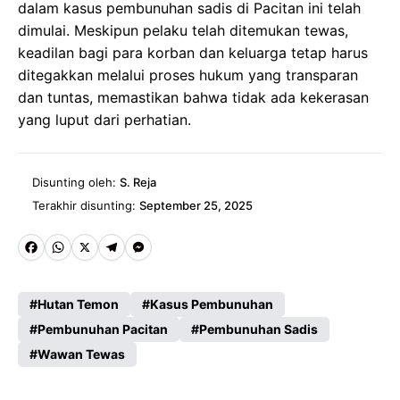
dalam kasus pembunuhan sadis di Pacitan ini telah
dimulai. Meskipun pelaku telah ditemukan tewas,
keadilan bagi para korban dan keluarga tetap harus
ditegakkan melalui proses hukum yang transparan
dan tuntas, memastikan bahwa tidak ada kekerasan
yang luput dari perhatian.
Disunting oleh:
S. Reja
Terakhir disunting:
September 25, 2025
Fa
W
X
Te
M
ce
ha
le
es
Hutan Temon
Kasus Pembunuhan
b
ts
gr
se
Pembunuhan Pacitan
Pembunuhan Sadis
o
A
a
n
Wawan Tewas
o
p
m
g
k
p
er