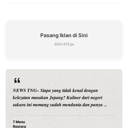
Pasang Iklan di Sini
300×375 px
NEWS TNG– Siapa sangka, dua nama besar di du
i
hiburan, Nunung Srimulat dan Vicky Prasetyo, kin
...
merambah dunia kuliner dengan ...
Nunung Srimulat & Vicky Prasetyo Buka Resto
Ayam Panggang! Cuma Rp 15 Ribu, Resep