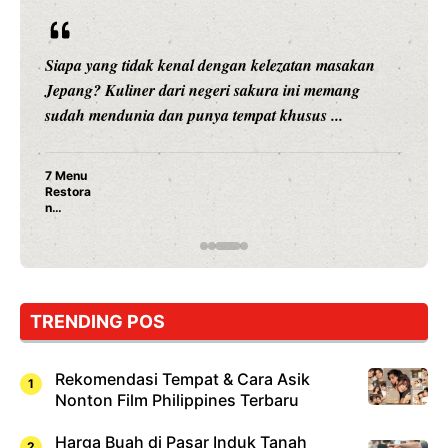
Siapa yang tidak kenal dengan kelezatan masakan
Jepang? Kuliner dari negeri sakura ini memang
sudah mendunia dan punya tempat khusus ...
7 Menu
Restora
n
Jepang
yang
Wajib
Dicoba,
Bukan
Cuma
TRENDING POS
Sushi!
Rekomendasi Tempat & Cara Asik
Nonton Film Philippines Terbaru
Harga Buah di Pasar Induk Tanah