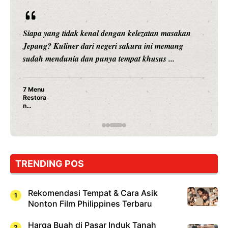
Siapa yang tidak kenal dengan kelezatan masakan
Jepang? Kuliner dari negeri sakura ini memang
sudah mendunia dan punya tempat khusus ...
7 Menu
Restora
n
Jepang
yang
Wajib
Dicoba,
Bukan
Cuma
TRENDING POS
Sushi!
Rekomendasi Tempat & Cara Asik
Nonton Film Philippines Terbaru
Harga Buah di Pasar Induk Tanah