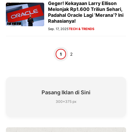
Geger! Kekayaan Larry Ellison
Melonjak Rp1.600 Triliun Sehari,
Padahal Oracle Lagi ‘Merana’? Ini
Rahasianya!
Sep. 17, 2025
TECH & TRENDS
Halaman
Halaman
1
2
Pasang Iklan di Sini
300×375 px