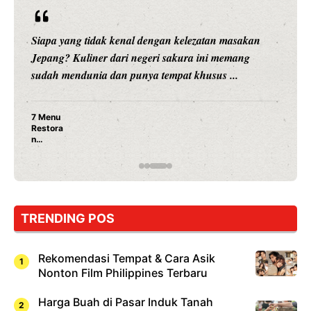
Siapa yang tidak kenal dengan kelezatan masakan
Jepang? Kuliner dari negeri sakura ini memang
sudah mendunia dan punya tempat khusus ...
7 Menu
Restora
n
Jepang
yang
Wajib
Dicoba,
Bukan
Cuma
TRENDING POS
Sushi!
Rekomendasi Tempat & Cara Asik
Nonton Film Philippines Terbaru
Harga Buah di Pasar Induk Tanah