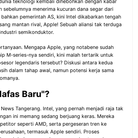
dunia teknologi kembali dihebohkan dengan kabar
ah sebelumnya menerima kucuran dana segar dari
 bahkan pemerintah AS, kini Intel dikabarkan tengah
ang mantan rival, Apple! Sebuah aliansi tak terduga
ndustri semikonduktor.
pertanyaan. Mengapa Apple, yang notabene sudah
ip M-series-nya sendiri, kini malah tertarik untuk
esor legendaris tersebut? Diskusi antara kedua
masih dalam tahap awal, namun potensi kerja sama
aromanya.
Nafas Baru"?
t News Tangerang. Intel, yang pernah menjadi raja tak
angan ini memang sedang berjuang keras. Mereka
etitor seperti AMD, serta pergeseran tren ke
erusahaan, termasuk Apple sendiri. Proses