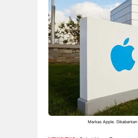
NEWS TNG– Siapa sangka, dua
NEWS TNG– Ba
nama besar di dunia hiburan,
Menyambut perg
Nunung Srimulat dan Vicky
2026, restoran a
Prasetyo, kini merambah dunia
Kakkoii All Yo
kuliner dengan ...
menghadirkan ..
Nunung Srimulat & Vicky
Sambut
Prasetyo Buka Restoran
Bandung
Ayam Panggang! Cuma Rp
You Can
15 Ribu, Resep Rahasia
145.00
Mami Bikin Nagih!
Markas Apple. Dikabarkan a