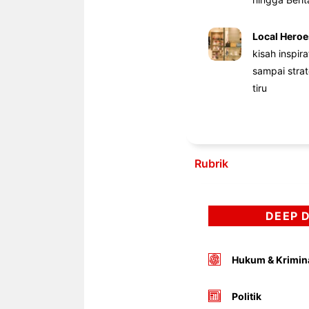
Local Heroe
kisah inspir
sampai stra
tiru
Rubrik
DEEP 
Hukum & Krimin
Politik