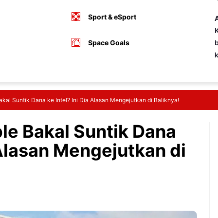
Sport & eSport
A
K
Space Goals
b
akal Suntik Dana ke Intel? Ini Dia Alasan Mengejutkan di Baliknya!
le Bakal Suntik Dana
a Alasan Mengejutkan di