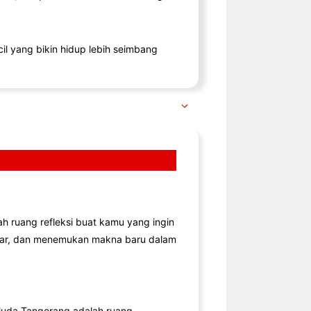
il yang bikin hidup lebih seimbang
lah ruang refleksi buat kamu yang ingin
jar, dan menemukan makna baru dalam
uda Tangerang adalah ruang