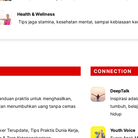
Health & Wellness
Tips jaga stamina, kesehatan mental, sampai kebiasaan kec
CONNECTION
DeepTalk
nduan praktis untuk menghasilkan,
Inspirasi ada
 dan menumbuhkan uang tanpa cemas
tumbuh, bela
hidup
ker Terupdate, Tips Praktis Dunia Kerja,
Youth Voice
ta & Tren Ketenagakerjaan
Suara Anak M