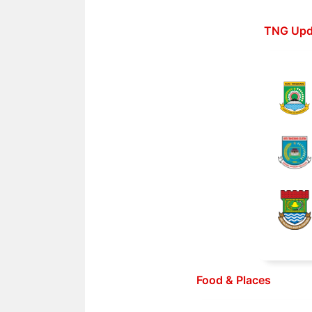
Langsung
ke
TNG Upd
isi
Food & Places