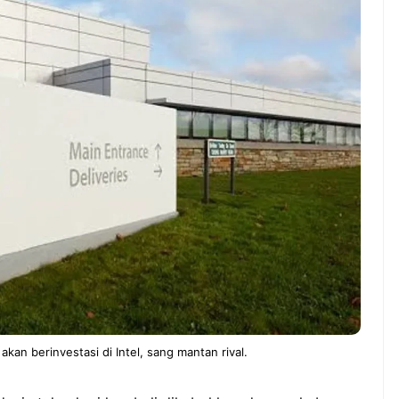
ndung –
NEWS TNG– Pernah gak sih
antian tahun
kamu mulai ngerjain sesuatu cuma
ll you can eat
buat iseng-iseng, eh ternyata malah
u Can Eat Bandung
jadi peluang bisnis yang
.
menguntungkan? ...
 2026, Kakkoii
Dari Iseng Jadi Cuan: Kisah
 Hadirkan Pesta All
TUM_ATUL yang Ubah
 Eat Mulai Rp
Hampers Jadi Bisnis Kece
0
kan berinvestasi di Intel, sang mantan rival.