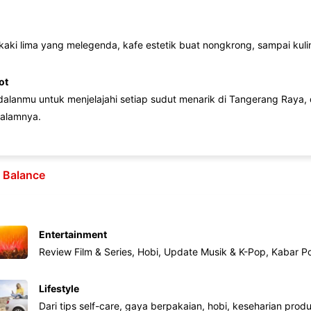
 kaki lima yang melegenda, kafe estetik buat nongkrong, sampai kuline
ot
lanmu untuk menjelajahi setiap sudut menarik di Tangerang Raya, d
alamnya.
e Balance
Entertainment
Review Film & Series, Hobi, Update Musik & K-Pop, Kabar P
Lifestyle
Dari tips self-care, gaya berpakaian, hobi, keseharian produk