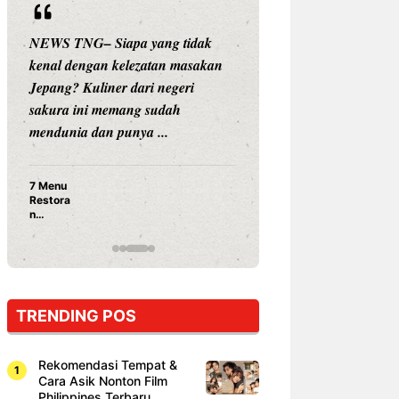
NEWS TNG– Siapa yang tidak
NEWS TNG– Siap
kenal dengan kelezatan masakan
nama besar di dun
Jepang? Kuliner dari negeri
Nunung Srimulat 
sakura ini memang sudah
Prasetyo, kini m
mendunia dan punya ...
kuliner dengan ...
7 Menu
Nunung S
Restora
Prasetyo
n
Ayam Pa
Jepang
15 Ribu,
yang
Mami Bik
Wajib
Dicoba,
Bukan
Cuma
TRENDING POS
Sushi!
Rekomendasi Tempat &
Cara Asik Nonton Film
Philippines Terbaru