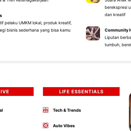
berekspresi u
dan kreatif
s
atif pelaku UMKM lokal, produk kreatif,
tegi bisnis sederhana yang bisa kamu
Community 
Liputan berb
tumbuh, bere
DIVE
LIFE ESSENTIALS
al
Tech & Trends
Auto Vibes