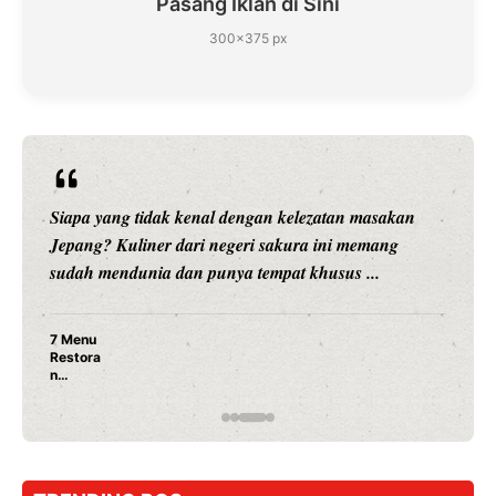
Pasang Iklan di Sini
300×375 px
Siapa yang tidak kenal dengan kelezatan masakan
Jepang? Kuliner dari negeri sakura ini memang
sudah mendunia dan punya tempat khusus ...
7 Menu
Restora
n
Jepang
yang
Wajib
Dicoba,
Bukan
Cuma