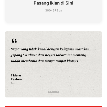
Pasang Iklan di Sini
300×375 px
Siapa yang tidak kenal dengan kelezatan masakan
Jepang? Kuliner dari negeri sakura ini memang
sudah mendunia dan punya tempat khusus ...
7 Menu
Restora
n
Jepang
yang
Wajib
Dicoba,
Bukan
Cuma