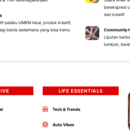
berekspresi u
dan kreatif
s
atif pelaku UMKM lokal, produk kreatif,
tegi bisnis sederhana yang bisa kamu
Community 
Liputan berb
tumbuh, bere
DIVE
LIFE ESSENTIALS
al
Tech & Trends
Auto Vibes