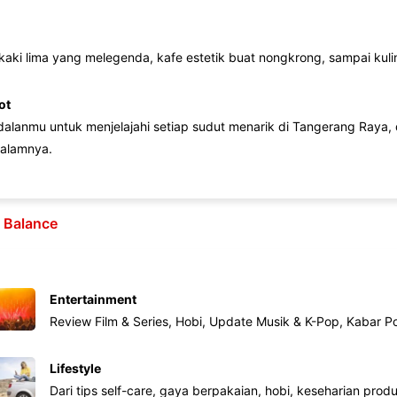
 kaki lima yang melegenda, kafe estetik buat nongkrong, sampai kuline
ot
lanmu untuk menjelajahi setiap sudut menarik di Tangerang Raya, d
alamnya.
e Balance
Entertainment
Review Film & Series, Hobi, Update Musik & K-Pop, Kabar P
Lifestyle
Dari tips self-care, gaya berpakaian, hobi, keseharian produk