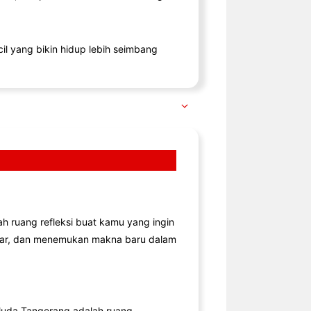
il yang bikin hidup lebih seimbang
lah ruang refleksi buat kamu yang ingin
jar, dan menemukan makna baru dalam
uda Tangerang adalah ruang