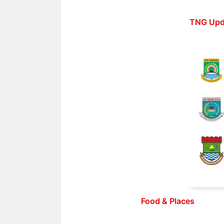
Langsung
ke
TNG Upd
isi
Food & Places