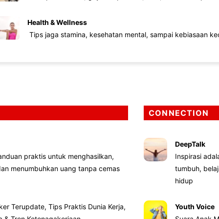
Health & Wellness
Tips jaga stamina, kesehatan mental, sampai kebiasaan kec
CONNECTION
DeepTalk
nduan praktis untuk menghasilkan,
Inspirasi ada
 dan menumbuhkan uang tanpa cemas
tumbuh, bela
hidup
ker Terupdate, Tips Praktis Dunia Kerja,
Youth Voice
ta & Tren Ketenagakerjaan
Suara Anak M