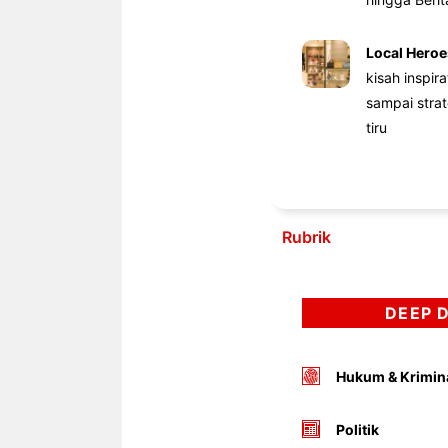
Local Heroe
kisah inspir
sampai stra
tiru
Rubrik
DEEP 
Hukum & Krimin
Politik