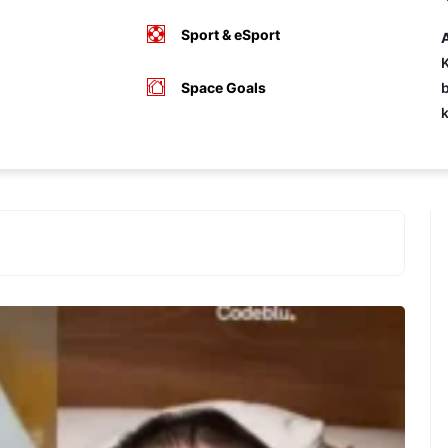
Sport & eSport
A
K
Space Goals
b