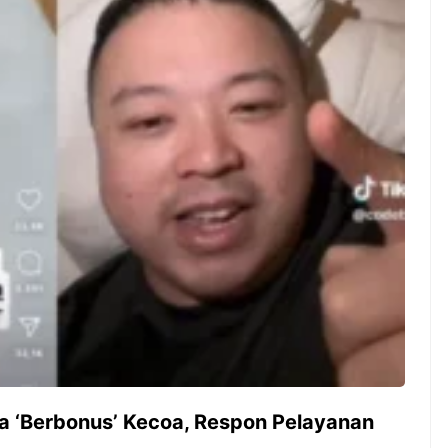
ambut pergantian
Pernah gak sih kamu mulai
oran all you can
ngerjain sesuatu cuma buat iseng-
 You Can Eat
iseng, eh ternyata malah jadi
adirkan
peluang bisnis yang
l ...
menguntungkan? Nah, itulah ...
 2026, Kakkoii
Dari Iseng Jadi Cuan: Kisah
 Hadirkan Pesta All
TUM_ATUL yang Ubah
 Eat Mulai Rp
Hampers Jadi Bisnis Kece
0
 ‘Berbonus’ Kecoa, Respon Pelayanan