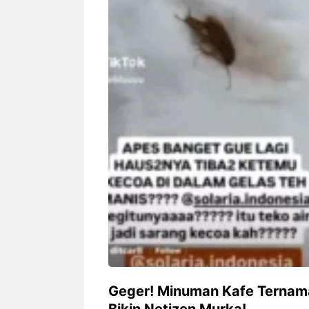
Siapa sangka, dua nama besar di
Bandung – Meny
dunia hiburan, Nunung Srimulat
tahun 2026, rest
dan Vicky Prasetyo, kini merambah
eat Kakkoii All
dunia kuliner dengan membuka
Bandung mengh
restoran ...
penawaran spesia
Nunung Srimulat & Vicky
Sambut
Prasetyo Buka Restoran
Bandung
Ayam Panggang! Cuma Rp
You Can
15 Ribu, Resep Rahasia
145.00
Mami Bikin Nagih!
Geger! Minuman Kafe Ternama
Bikin Netizen Murka!