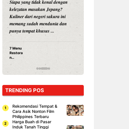
Siapa yang tidak kenal dengan
Siapa sangka, dua
kelezatan masakan Jepang?
dunia hiburan, N
Kuliner dari negeri sakura ini
dan Vicky Praset
memang sudah mendunia dan
dunia kuliner de
punya tempat khusus ...
restoran ...
7 Menu
Nunung S
Restora
Prasetyo
n
Ayam Pa
Jepang
15 Ribu,
yang
Mami Bik
Wajib
Dicoba,
Bukan
Cuma
TRENDING POS
Sushi!
Rekomendasi Tempat &
Cara Asik Nonton Film
Philippines Terbaru
Harga Buah di Pasar
Induk Tanah Tinggi